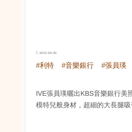
2022-06-30
#利特
#音樂銀行
#張員瑛
IVE張員瑛曬出KBS音樂銀行
模特兒般身材，超細的大長腿吸