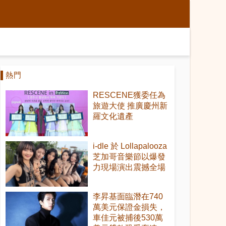
熱門
RESCENE獲委任為
旅遊大使 推廣慶州新
羅文化遺產
i-dle 於 Lollapalooza
芝加哥音樂節以爆發
力現場演出震撼全場
李昇基面臨潛在740
萬美元保證金損失，
車佳元被捕後530萬