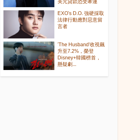
美元貸款恐受牽連
EXO's D.O. 強硬採取
法律行動應對惡意留
言者
'The Husband'收視飆
升至7.2%，榮登
Disney+韓國榜首，
懸疑劇...