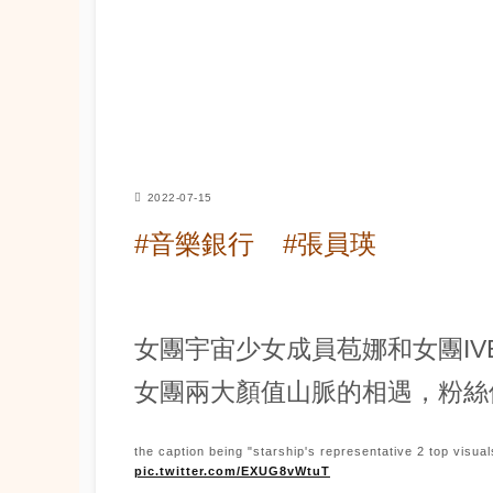
2022-07-15
#音樂銀行
#張員瑛
女團宇宙少女成員苞娜和女團IV
女團兩大顏值山脈的相遇，粉絲
the caption being "starship's representative 2 top vis
pic.twitter.com/EXUG8vWtuT