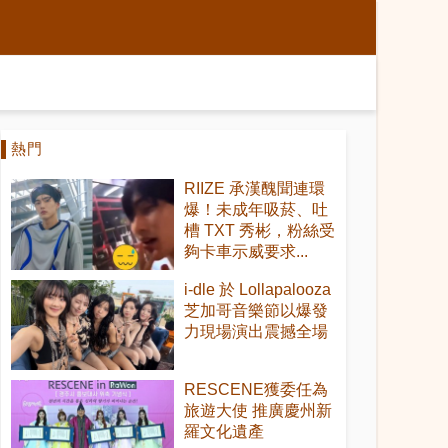
熱門
RIIZE 承漢醜聞連環
爆！未成年吸菸、吐
槽 TXT 秀彬，粉絲受
夠卡車示威要求...
i-dle 於 Lollapalooza
芝加哥音樂節以爆發
力現場演出震撼全場
RESCENE獲委任為
旅遊大使 推廣慶州新
羅文化遺產