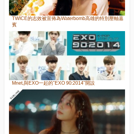
TWICE的志效被宣佈為Waterbomb高雄的特別壓軸嘉
賓
Mnet,與EXO一起的"EXO 90:2014"開設