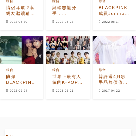
綜合
綜合
綜合
情侶耳環？韓
與權志龍分
BLACKPINK
網友繼續猜測
手，
成員Jennie將
權志龍、
BLACKPINK
挑戰演技，出
2022-05-30
2022-05-23
2022-06-17
Jennie、金泰
金智妮與防彈
演HBO新劇：
亨的“三角戀”
少年團金泰亨
討論中
戀愛了？
綜合
綜合
綜合
防彈-
世界上最有人
韓評選4月歌
BLACKPINK
氣的K-POP是
手品牌價值
傳聞不斷？粉
誰？第一名果
IU.BTS.TWICE
2022-06-24
2023-03-21
2017-04-22
絲們的願望？
然是BTS！第
包攬前三
二名跟第三名
是？ 日關注各
國個性化的數
據