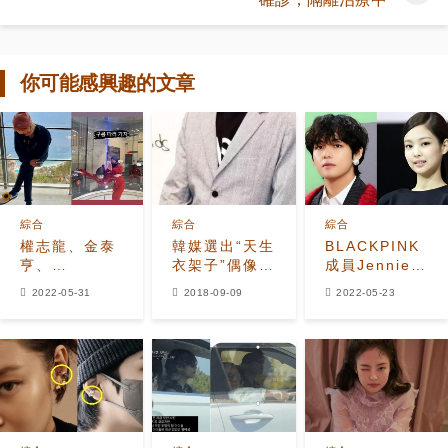
你可能感興趣的文章
綜合
綜合
綜合
權志龍、金泰
韓媒選出“天生
BLACKPINK
亨、
衣架子”偶像，
成員Jennie與
Jennie“錯綜
無論穿什麼，
防彈金泰亨約
2022-05-31
2018-09-09
2022-05-23
複雜的戀愛傳
怎麼穿都好
會同遊？這到
聞”後，SNS
看？
底是真是假？
開戰？