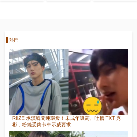
第一！
BIGBANG權
志龍第二
熱門
RIIZE 承漢醜聞連環爆！未成年吸菸、吐槽 TXT 秀
彬，粉絲受夠卡車示威要求...