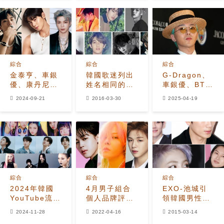
等緊隨其後
綜合
綜合
綜合
金泰亨、車銀
韓國歌迷列出
G-Dragon、
優、康丹尼爾
姓名相同的K-
車銀優、BTS
位列9月個人
POP IDOL名
的智旻等本月
2024-09-21
2016-03-30
2025-04-19
男K-Pop偶像
單
男K-Pop偶像
品牌價值排名
品牌價值排名
榜首
綜合
綜合
綜合
2024年韓國
4月男子組合
EXO-池城引
YouTube流媒
個人品牌評價
領韓國男性化
體播放量最高
排名出爐！
妝風潮
2024-11-28
2022-04-16
2015-03-14
的藝人是誰？
BTS智旻獲得