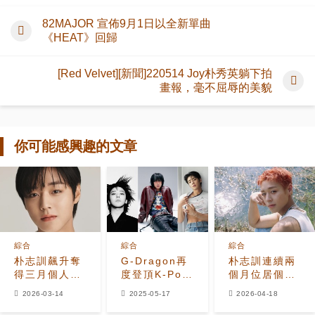
82MAJOR 宣佈9月1日以全新單曲
《HEAT》回歸
[Red Velvet][新聞]220514 Joy朴秀英躺下拍
畫報，毫不屈辱的美貌
你可能感興趣的文章
綜合
綜合
綜合
朴志訓飆升奪
G-Dragon再
朴志訓連續兩
得三月個人男
度登頂K-Pop
個月位居個人
偶像品牌聲譽
男偶像個人品
男偶像品牌聲
2026-03-14
2025-05-17
2026-04-18
排名榜首
牌價值榜，
譽排行榜榜首
Jin、車銀優