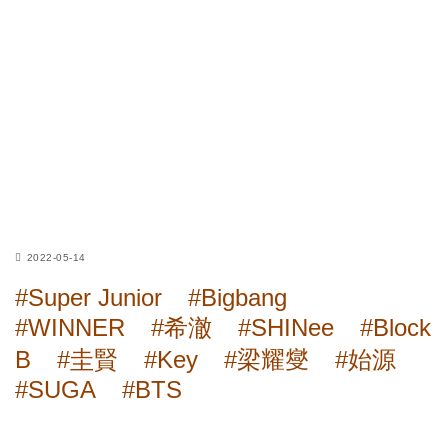
2022-05-14
#Super Junior
#Bigbang
#WINNER
#希澈
#SHINee
#Block
B
#圭賢
#Key
#梁耀燮
#始源
#SUGA
#BTS