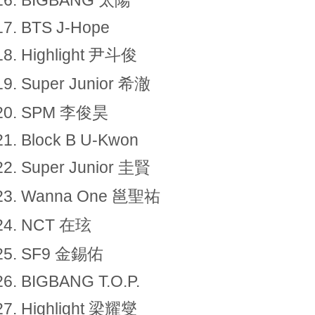
BTS J-Hope
Highlight 尹斗俊
Super Junior 希澈
SPM 李俊昊
Block B U-Kwon
Super Junior 圭賢
Wanna One 邕聖祐
NCT 在玹
SF9 金錫佑
BIGBANG T.O.P.
Highlight 梁耀燮