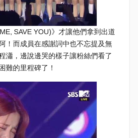
E, SAVE YOU)》才讓他們拿到出道
阿！
而成員在感謝詞中也不忘提及無
程瀟，邊說邊哭的樣子讓粉絲們看了
困難的里程碑了！