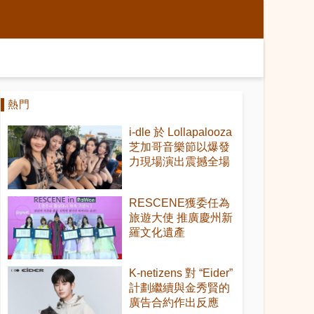
熱門
i-dle 於 Lollapalooza
芝加哥音樂節以爆發
力現場演出震撼全場
RESCENE獲委任為
旅遊大使 推廣慶州新
羅文化遺產
K-netizens 對 “Eider”
計劃繼續與金秀賢的
廣告合約作出反應