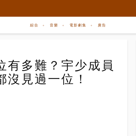
綜合
音樂
電影劇集
廣告
位有多難？宇少成員
都沒見過一位！