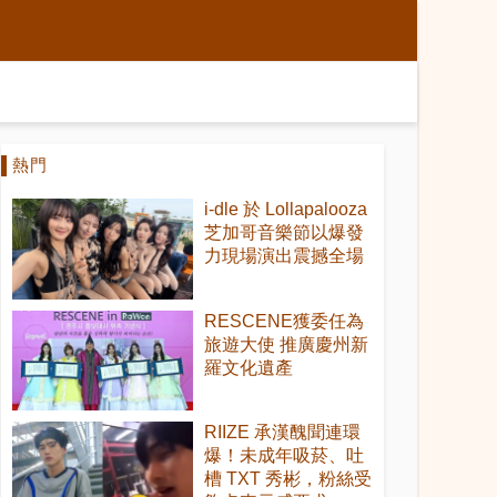
熱門
i-dle 於 Lollapalooza
芝加哥音樂節以爆發
力現場演出震撼全場
RESCENE獲委任為
旅遊大使 推廣慶州新
羅文化遺產
RIIZE 承漢醜聞連環
爆！未成年吸菸、吐
槽 TXT 秀彬，粉絲受