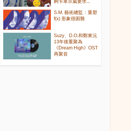
夠卡車示威要求...
S.M. 藝術總監：重塑
f(x) 形象很困難
Suzy、D.O.和鄭東沅
13年後重聚為
《Dream High》OST
再聚首