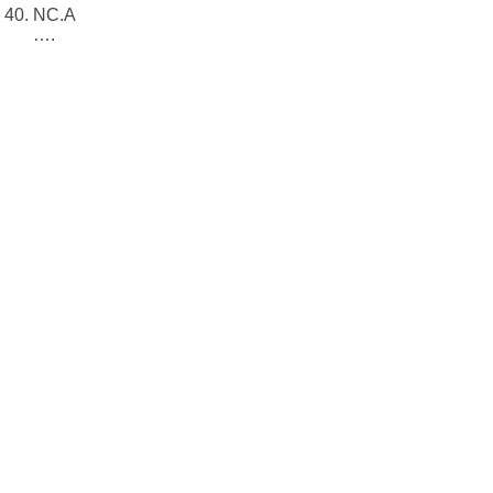
NC.A
….