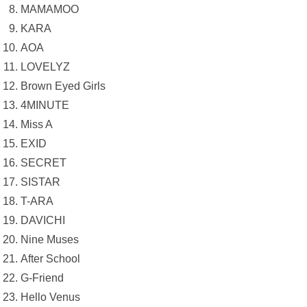
MAMAMOO
KARA
AOA
LOVELYZ
Brown Eyed Girls
4MINUTE
Miss A
EXID
SECRET
SISTAR
T-ARA
DAVICHI
Nine Muses
After School
G-Friend
Hello Venus