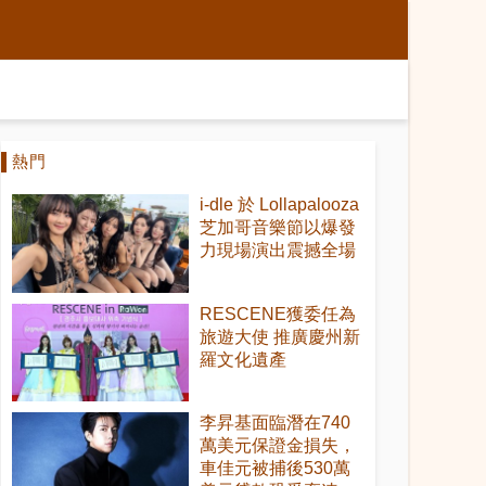
熱門
i-dle 於 Lollapalooza
芝加哥音樂節以爆發
力現場演出震撼全場
RESCENE獲委任為
旅遊大使 推廣慶州新
羅文化遺產
李昇基面臨潛在740
萬美元保證金損失，
車佳元被捕後530萬