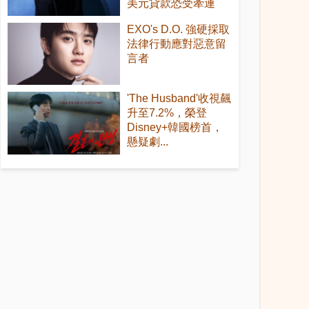
美元貸款恐受牽連
EXO's D.O. 強硬採取
法律行動應對惡意留
言者
'The Husband'收視飆
升至7.2%，榮登
Disney+韓國榜首，
懸疑劇...