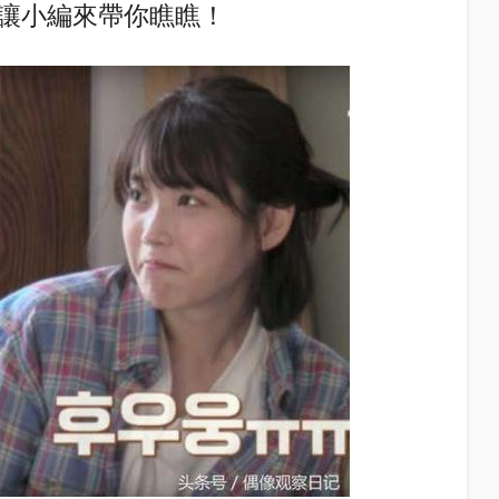
讓小編來帶你瞧瞧！