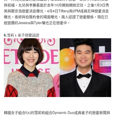
與祝福。允兒與李勝基是於去年10月開始開始交往。之後1月3日秀
英與鄭京浩戀愛消息曝光，4月4日Tiffany與2PM成員尼坤戀愛消息
曝光。泰妍與伯賢約會的場面曝光，兩人認證了戀愛關係。現在已
經退團的Jessica與Tyler權也正在戀愛中。
6.
雪莉﹠崔子戀愛認證
韓國女子組合f(x)的雪莉和組合Dynamic Duo成員崔子的戀愛新聞與