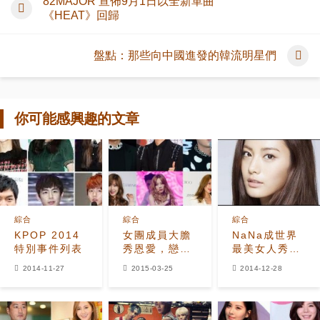
82MAJOR 宣佈9月1日以全新單曲
《HEAT》回歸
盤點：那些向中國進發的韓流明星們
你可能感興趣的文章
綜合
綜合
綜合
KPOP 2014
女團成員大膽
NaNa成世界
特別事件列表
秀恩愛，戀愛
最美女人秀智
禁令已解除？
位居...
2014-11-27
2015-03-25
2014-12-28