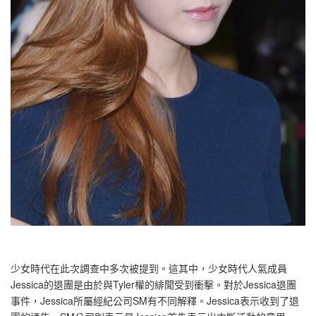
少女時代在此次調查中多次被提到。這其中，少女時代人氣成員
Jessica的退團是由於與Tyler權的緋聞受到衝擊。對於Jessica退團
事件，Jessica所屬經紀公司SM有不同解釋。Jessica表示收到了退