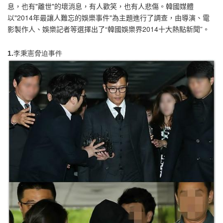
息，也有"離世"的壞消息，有人歡笑，也有人悲傷。韓國媒體
以"2014年最讓人難忘的娛樂事件"為主題進行了調查，由導演、電
影製作人、娛樂記者等選擇出了“韓國娛樂界2014十大熱點新聞”。
1.
李秉憲脅迫事件