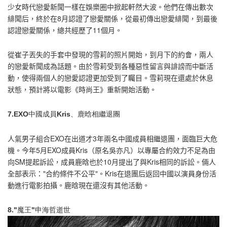
少女時代戀愛新聞一樣在娛樂圈中掀起軒然大波。他們在傳出數次
緋聞后，終於在8月認證了戀愛關係，從最初傳出戀愛緋聞，到最後
認證戀愛關係，總共經歷了11個月。
從崔子丟失的手套中發現的雪莉的照片開始，到月下的約會，兩人
的戀愛新聞成為話題。由於雪莉受到各種惡性留言與誹謗而中斷活
動，使得兩個人的戀愛認證更加受到了矚目。雪莉現在還處於休息
狀態，預計將以電影《時尚王》重新開始活動。
7.EXO
中國成員
Kris
、鹿晗相繼退團
人氣男子組合EXO在出道才3年兩名中國成員相繼退團，面臨巨大危
機。今年5月EXO成員Kris（原名吳亦凡）以專屬合約效力不足為由
向SM提起訴訟，成員鹿晗也於10月提出了與Kris相同的訴訟。倆人
全部表示："合約條件不公平"。Kris在退團后返回中國以演員身份活
動進行電影拍攝。鹿晗現在還沒有其他活動。
8."
魔王
"
申海哲逝世