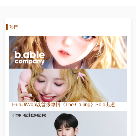
熱門
Huh JiWon以首張專輯《The Calling》Solo出道