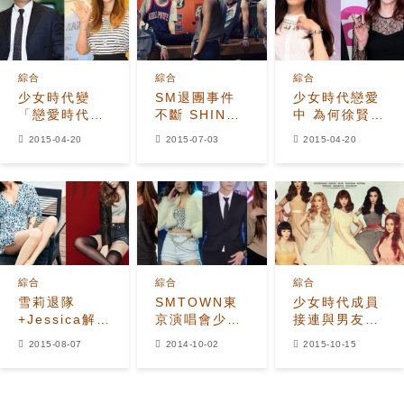
綜合
綜合
綜合
少女時代變
SM退團事件
少女時代戀愛
「戀愛時代」
不斷 SHINee
中 為何徐賢-
8名成員5名戀
反受網友誇讚
Sunny仍是
2015-04-20
2015-07-03
2015-04-20
愛中
「母胎單
身」?
綜合
綜合
綜合
雪莉退隊
SMTOWN東
少女時代成員
+Jessica解約
京演唱會少女
接連與男友分
SM殘酷史不
時代秀英、
手 現只剩秀
2015-08-07
2014-10-02
2015-10-15
斷被譜寫!
Jessica、
英-鄭京浩一對
EXO 鹿晗、
f(x) 雪莉不參