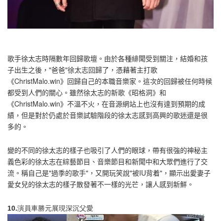
歌手徐太志時隔數年回歸歌壇。由於各種緋聞受到關注，結婚和孩
子出生之後，"爸爸"徐太志回歸了，憑藉著主打歌
《ChristMalo.win》回歸自己的本職音樂家。這次的回歸被任何時候
都受到人們的關心。雖然徐太志的新歌《昭格洞》和
《ChristMalo.win》不溫不火，在音源網站上也沒有達到預期的成
績，但是對於仍處於音樂試驗階段的徐太志感到高興的歌迷還是很
多的。
變的不同的徐太志的樣子也吸引了人們的眼球，帶有很強的神秘主
義色彩的徐太志在綜藝節目、音樂節目和新聞中和大眾們進行了交
流。稱自己是"過季的歌手"，又開玩笑說"被IU背着"，顯示出愛妻子
愛女兒的徐太志的樣子散發著不一樣的光芒，讓人感到新鮮。
10.
演員車勝元展現深沉父愛