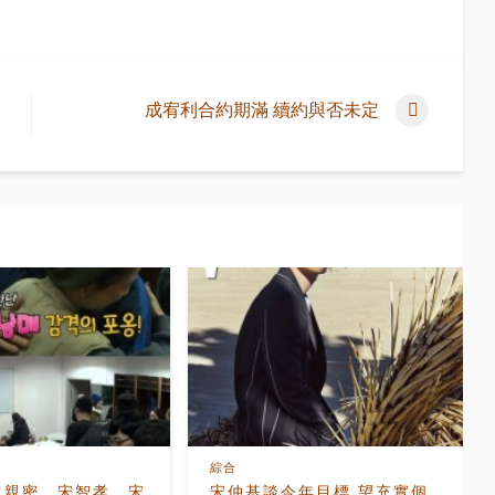
成宥利合約期滿 續約與否未定
綜合
超親密 宋智孝、宋
宋仲基談今年目標 望充實個