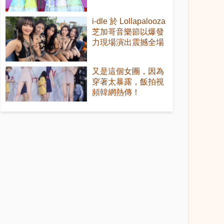
i-dle 於 Lollapalooza
芝加哥音樂節以爆發
力現場演出震撼全場
又是這個女團，因為
穿著太暴露，飯拍視
頻韓網熱傳！