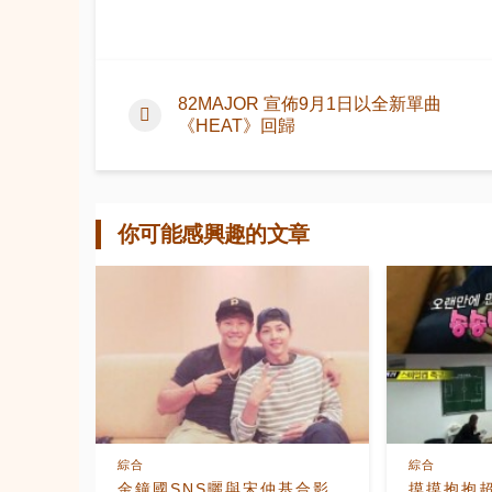
82MAJOR 宣佈9月1日以全新單曲
《HEAT》回歸
你可能感興趣的文章
綜合
綜合
金鐘國SNS曬與宋仲基合影
摸摸抱抱