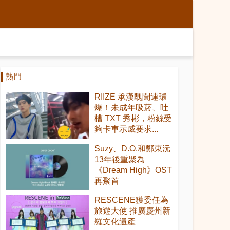
熱門
RIIZE 承漢醜聞連環
爆！未成年吸菸、吐
槽 TXT 秀彬，粉絲受
夠卡車示威要求...
Suzy、D.O.和鄭東沅
13年後重聚為
《Dream High》OST
再聚首
RESCENE獲委任為
旅遊大使 推廣慶州新
羅文化遺產