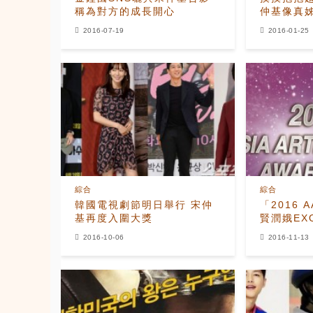
稱為對方的成長開心
仲基像真
2016-07-19
2016-01-25
綜合
綜合
韓國電視劇節明日舉行 宋仲
「2016 
基再度入圍大獎
賢潤娥EX
2016-10-06
2016-11-13