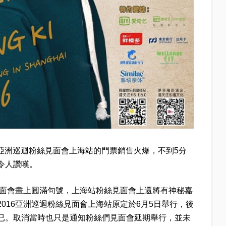
16亞洲巡迴粉絲見面會上海站的門票銷售火爆，不到5分
令人讚嘆。
見面會畫上圓滿句號，上海站粉絲見面會上還將有神秘嘉
016亞洲巡迴粉絲見面會上海站原定於6月5日舉行，後
已。取消當時也只是通知粉絲們見面會延期舉行，並未