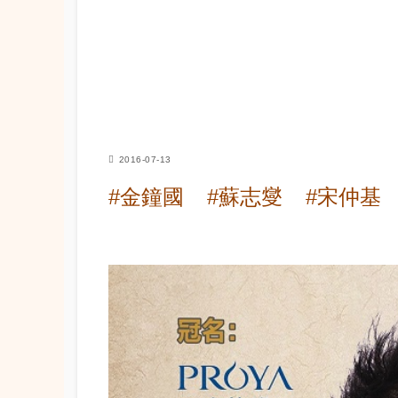
2016-07-13
#金鐘國
#蘇志燮
#宋仲基