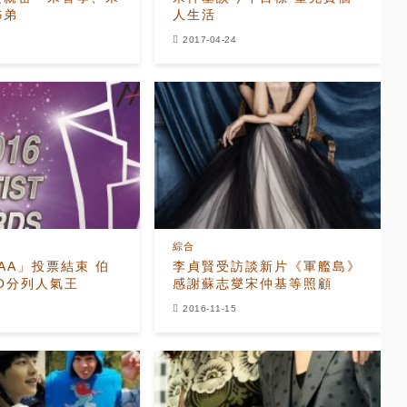
姊弟
人生活
2017-04-24
綜合
AAA」投票結束 伯
李貞賢受訪談新片《軍艦島》
O分列人氣王
感謝蘇志燮宋仲基等照顧
2016-11-15