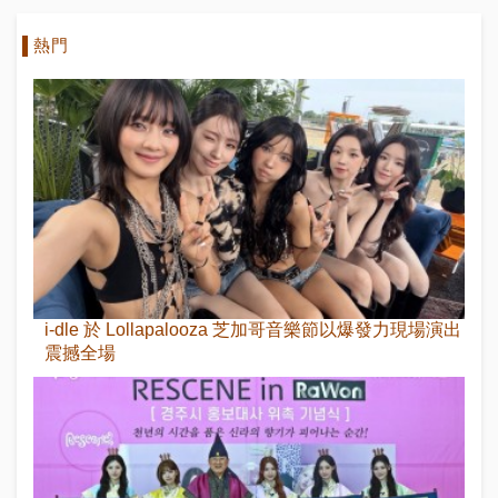
熱門
i-dle 於 Lollapalooza 芝加哥音樂節以爆發力現場演出
震撼全場