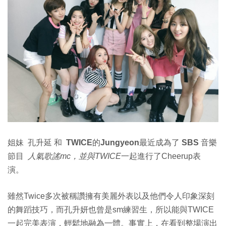
姐妹
孔升延
和
TWICE
的
Jungyeon最近成為了
SBS
音樂
節目
人氣歌謠mc，並與TWICE
一起進行了Cheerup表
演。
雖然Twice多次被稱讚擁有美麗外表以及他們令人印象深刻
的舞蹈技巧，而孔升妍也曾是sm練習生，所以能與TWICE
一起完美表演，輕鬆地融為一體。事實上，在看到整場演出