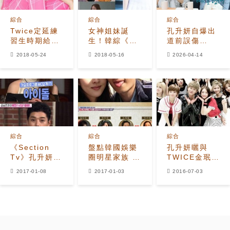
綜合
綜合
綜合
Twice定延練
女神姐妹誕
孔升妍自爆出
習生時期給媽
生！韓綜《秘
道前誤傷
媽的信被公
密姐姐》3對
TWICE定延
2018-05-24
2018-05-16
2026-04-14
開，約定全都
姐妹花會迸出
「差點釀成大
實現了！
什麼新火花
禍」
呢？
綜合
綜合
綜合
《Section
盤點韓國娛樂
孔升妍曬與
Tv》孔升妍：
圈明星家族 孔
TWICE金珉錫
妹妹定延？我
劉和姜棟元什
合照 透露首任
2017-01-08
2017-01-03
2016-07-03
做的好，她會
麼關係？
《人歌》MC
跟上來
心情