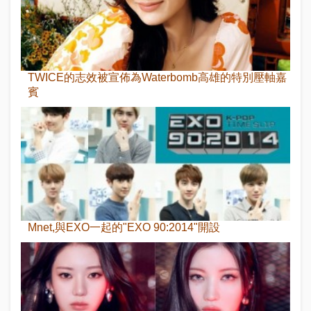
TWICE的志效被宣佈為Waterbomb高雄的特別壓軸嘉
賓
Mnet,與EXO一起的"EXO 90:2014"開設