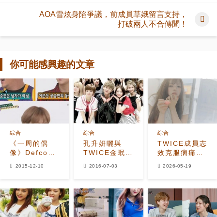
AOA雪炫身陷爭議，前成員草娥留言支持，
打破兩人不合傳聞！
你可能感興趣的文章
綜合
綜合
綜合
《一周的偶
孔升妍曬與
TWICE成員志
像》Defconn
TWICE金珉錫
效克服病痛與
沒有鄭亨敦頻
合照 透露首任
焦慮 展現健康
2015-12-10
2016-07-03
2026-05-19
失誤 定延是孔
《人歌》MC
新面貌
升妍的姐姐？
心情