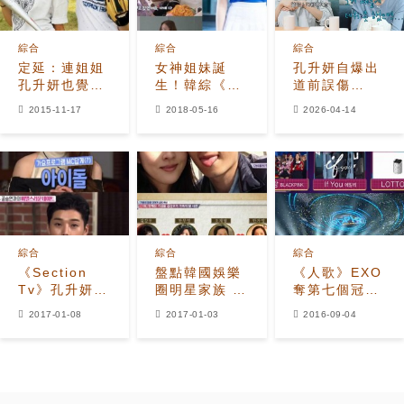
綜合
綜合
綜合
定延：連姐姐
女神姐妹誕
孔升妍自爆出
孔升妍也覺得
生！韓綜《秘
道前誤傷
子瑜最美？
密姐姐》3對
TWICE定延
2015-11-17
2018-05-16
2026-04-14
姐妹花會迸出
「差點釀成大
什麼新火花
禍」
呢？
綜合
綜合
綜合
《Section
盤點韓國娛樂
《人歌》EXO
Tv》孔升妍：
圈明星家族 孔
奪第七個冠軍
妹妹定延？我
劉和姜棟元什
JISOO作為
2017-01-08
2017-01-03
2016-09-04
做的好，她會
麼關係？
MC出道
跟上來