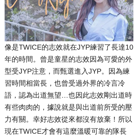
像是TWICE的志效就在JYP練習了長達10
年的時間。
曾是童星的志效因為可愛的外
型受JYP注意，而甄選進入JYP。
因為練
習時間相當長，也曾受過外界的冷言冷
語，認為出道無望…也因此志效剛出道時
有些肉肉的，據說就是與出道前所受的壓
力有關。
幸好志效從來都沒有放棄！
所以
現在TWICE才會有這麼溫暖可靠的隊長