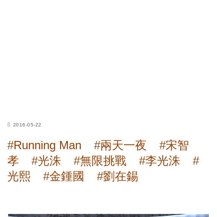
2016-05-22
#Running Man
#兩天一夜
#宋智
孝
#光洙
#無限挑戰
#李光洙
#
光熙
#金鍾國
#劉在錫