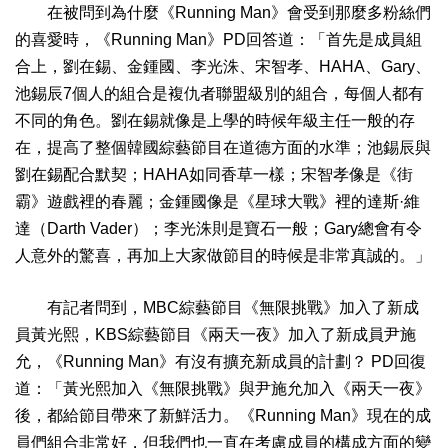
在被問到為什麼《Running Man》會受到那麼多粉絲們
的喜愛時，《Running Man》PD回答道：「首先是成員組
合上，劉在錫、金鍾國、李光洙、宋智孝、HAHA、Gary、
池錫辰7個人的組合是複仇者聯盟級別的組合，每個人都有
不同的角色。劉在錫就像是上學的時候年級主任一般的存
在，提高了整個韓國綜藝節目在道德方面的水準；池錫辰與
劉在錫配合默契；HAHA如同香草一樣；宋智孝像是《街
霸》遊戲裡的春麗；金鍾國像是《星球大戰》裡的達斯·維
達（Darth Vader）；李光洙則是寶石一般；Gary總會有令
人意外的驚喜，再加上大家做節目的時候是非常真誠的。」
有記者問到，MBC綜藝節目《無限挑戰》加入了新成
員黃光熙，KBS綜藝節目《兩天一夜》加入了新成員尹施
允，《Running Man》有沒有擴充新成員的計劃？ PD回復
道：「黃光熙加入《無限挑戰》與尹施允加入《兩天一夜》
後，都給節目帶來了新鮮活力。《Running Man》現在的成
員們組合非常好，但我們也一直在考慮成員的構成方面的變