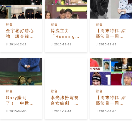
綜合
綜合
綜合
金宇彬好勝心
韓流主力
【周末特輯-綜
強 讓金鐘國
「Running
藝節目一周回
招架不住
Man」榮獲觀
顧】SJ圭賢、
2014-12-12
2015-12-31
2015-12-13
眾投票選出的
宋智孝約會地
最佳節目奬
點曝光
綜合
綜合
綜合
Gary賺到
李光洙扮電視
【周末特輯-綜
了！ 申世京
台女編劇 長
藝節目一周回
大方獻吻
髮遮臉宛貞子
顧】李洪基感
2015-04-06
2014-07-14
2015-04-26
出沒
情觀開放
Hani理想型非
偶像