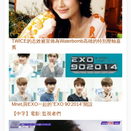
TWICE的志效被宣佈為Waterbomb高雄的特別壓軸嘉
賓
Mnet,與EXO一起的"EXO 90:2014"開設
【中字】電影: 監視者們