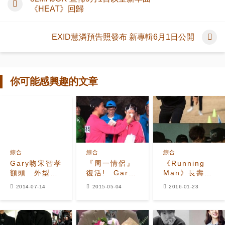
《HEAT》回歸
EXID慧潾預告照發布 新專輯6月1日公開
你可能感興趣的文章
綜合
綜合
綜合
Gary吻宋智孝
『周一情侶』
《Running
額頭 外型不
復活! Gary
Man》長壽的
王子遭打槍
擦宋智孝臉被
最大秘訣模仿
2014-07-14
2015-05-04
2016-01-23
虧
抄襲都無法取
代的7人7色