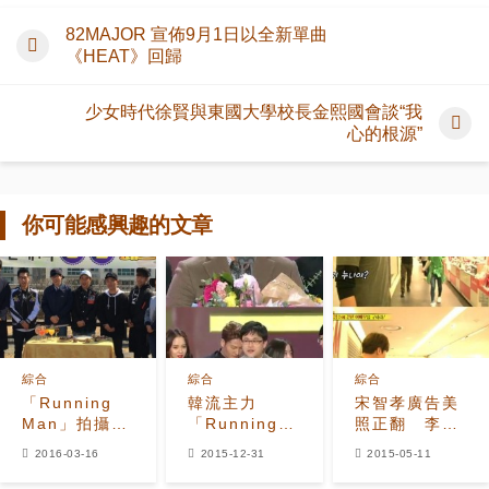
82MAJOR 宣佈9月1日以全新單曲
《HEAT》回歸
少女時代徐賢與東國大學校長金熙國會談“我
心的根源”
你可能感興趣的文章
綜合
綜合
綜合
「Running
韓流主力
宋智孝廣告美
Man」拍攝現
「Running
照正翻 李光
場照片曝光
Man」榮獲觀
洙認不出來
2016-03-16
2015-12-31
2015-05-11
眾投票選出的
最佳節目奬