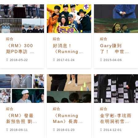
綜合
綜合
綜合
《RM》300
好消息！
Gary賺到
期PD專訪 談
《Running
了！ 申世京
最佳節目
Man》不停播
大方獻吻
2016-05-22
2017-01-24
2015-04-06
TOP10及新成
了
員
綜合
綜合
綜合
《RM》發最
《Running
金宇彬-李玹雨
新預告照 劉在
Man》長壽的
在明洞初雪天
錫趙震雄等現
最大秘訣模仿
奔跑 錄
2016-06-11
2016-01-23
2014-12-01
身街頭
抄襲都無法取
《Running