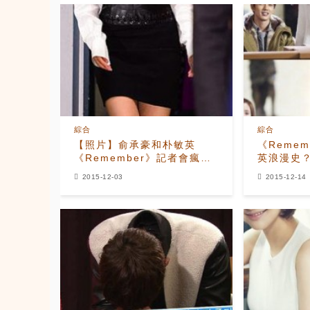
綜合
綜合
【照片】俞承豪和朴敏英
《Reme
《Remember》記者會瘋狂
英浪漫史
送心心
2015-12-03
2015-12-14