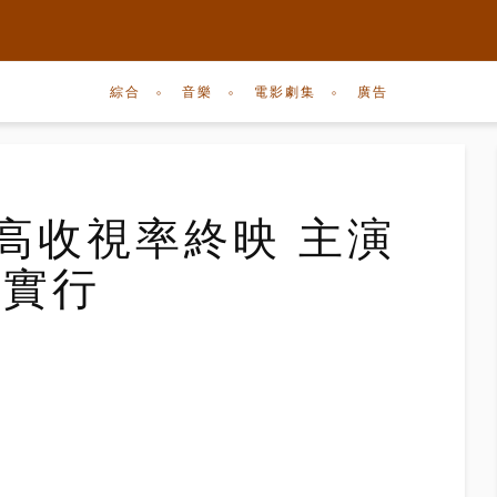
綜合
音樂
電影劇集
廣告
》高收視率終映 主演
功實行