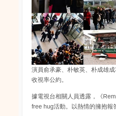
演員俞承豪、朴敏英、朴成雄成功
收視率公約。
據電視台相關人員透露，《Rem
free hug活動。以熱情的擁