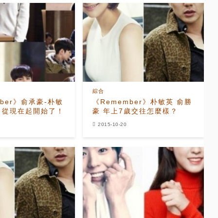
綜合
mber》俞承豪-朴敏
《Remember》朴敏英 俞勝
？從現在起開始了！
豪 年上7歲交往怎麼樣？
2015-10-20