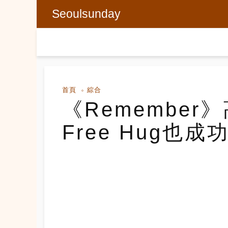
Seoulsunday
首頁
綜合
《Remember
Free Hug也成