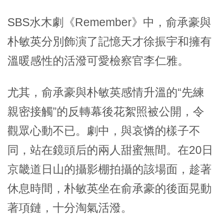
SBS水木劇《Remember》中，俞承豪與
朴敏英分別飾演了記憶天才徐振宇和擁有
溫暖感性的活潑可愛檢察官李仁雅。
尤其，俞承豪與朴敏英感情升溫的“先練
親密接觸”的反轉幕後花絮照被公開，令
觀眾心動不已。劇中，與哀憐的樣子不
同，站在鏡頭后的兩人甜蜜無間。在20日
京畿道日山的攝影棚拍攝的該場面，趁著
休息時間，朴敏英坐在俞承豪的後面晃動
著項鏈，十分淘氣活潑。