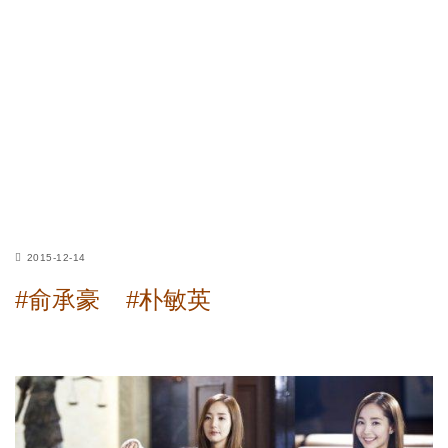
2015-12-14
#俞承豪
#朴敏英