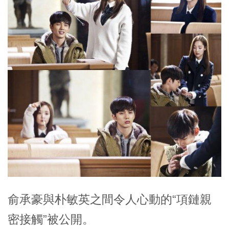
俞承豪與朴敏英之間令人心動的“項鏈親
密接觸”被公開。