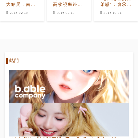
大結局，南宮
高收視率終映
弟戀”：俞承豪
民令人震撼的
主演Free
和朴敏英出演
2016-02-19
2016-02-19
2015-10-21
沒落
Hug也成功實
電視劇
行
「Remember」
熱門