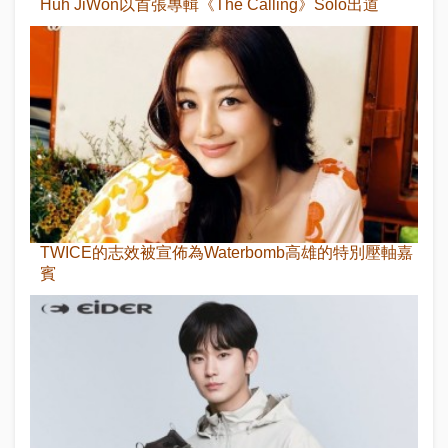
Huh JiWon以首張專輯《The Calling》Solo出道
TWICE的志效被宣佈為Waterbomb高雄的特別壓軸嘉
賓