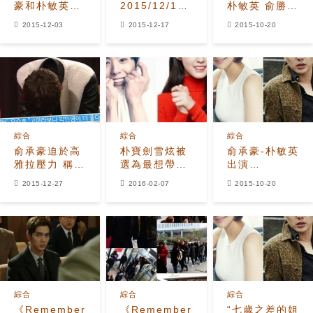
豪和朴敏英
2015/12/16(三)】
朴敏英 俞勝豪
《Remember》
俞承豪救父
年上7歲交往
2015-12-03
2015-12-17
2015-10-20
記者會瘋狂送
《Remember》
怎麼樣？
心心
3集超越《客
主》
綜合
綜合
綜合
俞承豪迫於高
朴寶劍雪炫被
俞承豪-朴敏英
雅拉壓力 稱比
選為最想帶回
出演
起朴敏英,更喜
家過年的明星
《Remember》
2015-12-27
2016-02-07
2015-10-20
歡高雅拉
大勢男女的人
法庭里的 「夢
氣認證
幻組合」
綜合
綜合
綜合
《Remember》
《Remember》
“七歲之差的姐