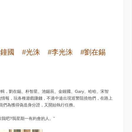
金鐘國
#光洙
#李光洙
#劉在錫
決死隊’特輯，劉在錫、朴智星、池錫辰、金鐘國、Gary、哈哈、宋智
’的情報，玩各種遊戲賺錢，不過中途出現巡警阻撓他們，在路上
員們為獲得偽造身分證，又開始執行任務。
歡我吧?我星期一有約會的人。”