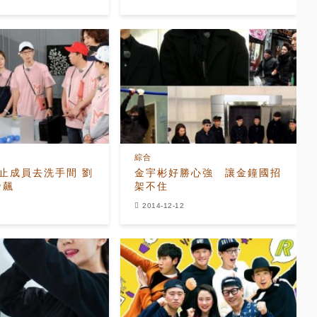
綜合
止成員去洗手間 劉
金宇彬好勝心強 讓金鐘國招
發飆
架不住
2014-12-12