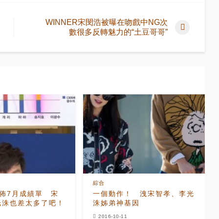
WINNER宋閔浩被曝在吻戲中NG次
數很多反轉魅力的“土豆哥哥”
綜合
佈7月成績單 宋
一個動作！ 洩宋智孝、李光
光洙也差太多了吧！
洙姊弟神基因
2016-10-11