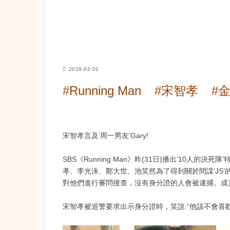
2016-02-01
#Running Man
#宋智孝
#
宋智孝言及‘周一男友’Gary!
SBS《Running Man》昨(31日)播出‘10人的
孝、李光洙、鄭大世、池笑然為了得到關於間諜‘JS
對他們進行審問搜查，沒有身分證的人會被逮捕。成
宋智孝被巡警要求出示身分證時，笑說:“他該不會喜