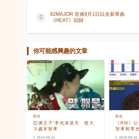
82MAJOR 宣佈9月1日以全新單曲
《HEAT》回歸
你可能感興趣的文章
綜合
綜合
亞洲王子′李光洙逆天 咬大
《RM》公
３歲宋智孝
智孝和李
2014-08-11
2016-08-15