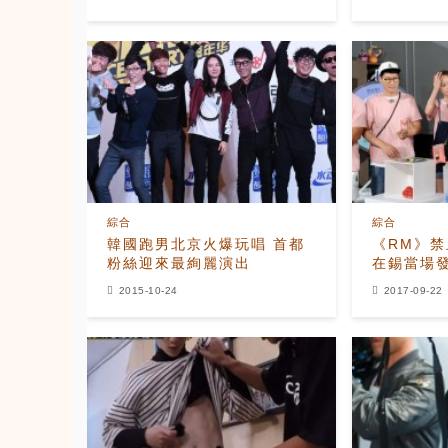
綜合
綜合
韓國跑男北京火爆玩唱 首都
《RM》禁
粉絲迎來最絢麗演出
在錫當場
2015-10-24
2017-09-22