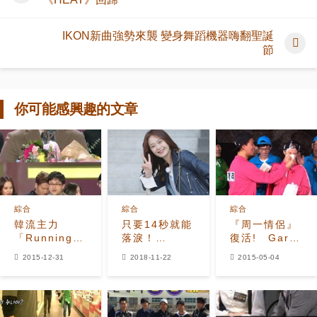
IKON新曲強勢來襲 變身舞蹈機器嗨翻聖誕
節
你可能感興趣的文章
綜合
綜合
綜合
韓流主力
只要14秒就能
『周一情侶』
「Running
落淚！
復活! Gary
Man」榮獲觀
《RM》全昭
擦宋智孝臉被
2015-12-31
2018-11-22
2015-05-04
眾投票選出的
旻慌了：怕被
虧
最佳節目奬
金鍾國打