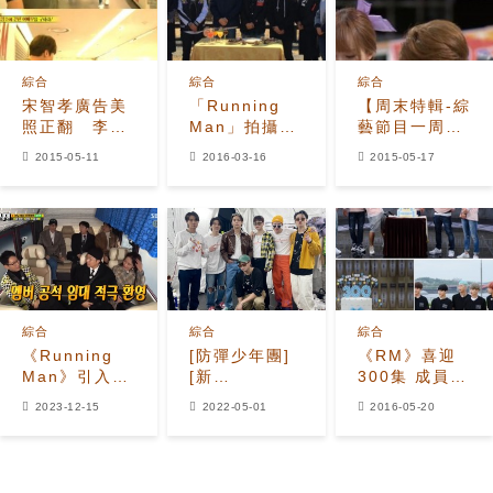
綜合
綜合
綜合
宋智孝廣告美
「Running
【周末特輯-綜
照正翻 李光
Man」拍攝現
藝節目一周回
洙認不出來
場照片曝光
顧】金烔完大
2015-05-11
2016-03-16
2015-05-17
方聊舊情人
XIUMIN認與
Hani曖昧中
綜合
綜合
綜合
《Running
[防彈少年團]
《RM》喜迎
Man》引入
[新
300集 成員展
「主持輪換
聞]220501
現6年內功
2023-12-15
2022-05-01
2016-05-20
制？」，滿一
防彈少年團4
年才辦送別
月明星品牌評
會！網友認為
價第一名“韓流
想法很好
象徵”