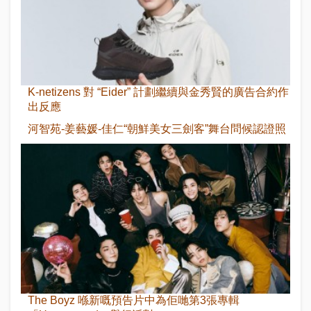
K-netizens 對 “Eider” 計劃繼續與金秀賢的廣告合約作
出反應
河智苑-姜藝媛-佳仁“朝鮮美女三劍客”舞台問候認證照
The Boyz 喺新嘅預告片中為佢哋第3張專輯