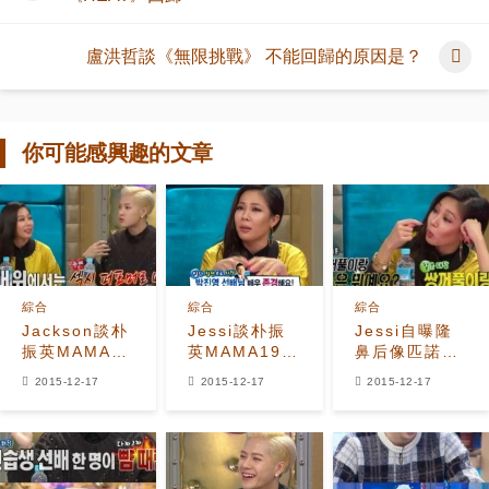
盧洪哲談《無限挑戰》 不能回歸的原因是？
你可能感興趣的文章
綜合
綜合
綜合
Jackson談朴
Jessi談朴振
Jessi自曝隆
振英MAMA舞
英MAMA19禁
鼻后像匹諾曹
台 像父親在跳
表演 甚至要吐
「整容后的我
2015-12-17
2015-12-17
2015-12-17
舞一般
了？
像怪物一樣」