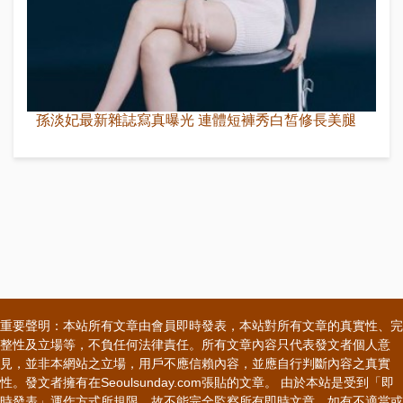
孫淡妃最新雜誌寫真曝光 連體短褲秀白皙修長美腿
重要聲明：本站所有文章由會員即時發表，本站對所有文章的真實性、完
整性及立場等，不負任何法律責任。所有文章內容只代表發文者個人意
見，並非本網站之立場，用戶不應信賴內容，並應自行判斷內容之真實
性。發文者擁有在Seoulsunday.com張貼的文章。 由於本站是受到「即
時發表」運作方式所規限，故不能完全監察所有即時文章，如有不適當或