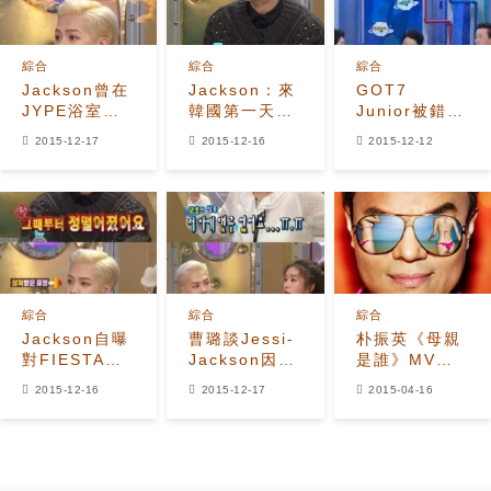
綜合
綜合
綜合
Jackson曾在
Jackson：來
GOT7
JYPE浴室被
韓國第一天便
Junior被錯認
打巴掌?
在宿舍衛生間
為Jackson
2015-12-17
2015-12-16
2015-12-12
挨了一巴掌？
拍攝尷尬不斷
綜合
綜合
綜合
Jackson自曝
曹璐談Jessi-
朴振英《母親
對FIESTAR
Jackson因網
是誰》MV點
曹璐感情冷淡
路惡評苦惱 都
擊率破300萬
2015-12-16
2015-12-17
2015-04-16
原因是？
是吃飽了撐
的！