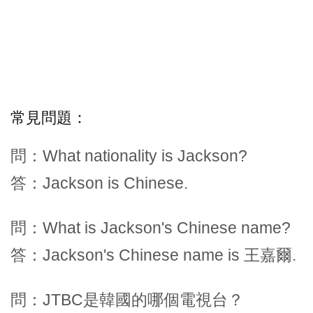
常見問題：
問：What nationality is Jackson?
答：Jackson is Chinese.
問：What is Jackson's Chinese name?
答：Jackson's Chinese name is 王嘉爾.
問：JTBC是韓國的哪個電視台？