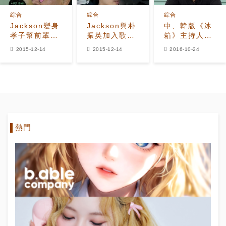
綜合
綜合
綜合
Jackson變身
Jackson與朴
中、韓版《冰
孝子幫前輩洗
振英加入歌手
箱》主持人王
澡 金興國感
協會展經濟頭
見王 GOT7
2015-12-14
2015-12-14
2016-10-24
嘆：你是第一
腦 一起加入，
Jackson捅金
個！
會費可以打個
聖柱一刀
折嗎？
熱門