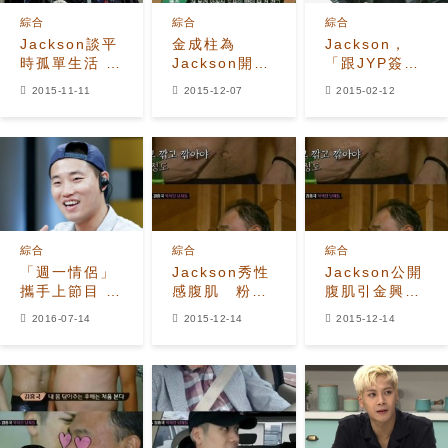
綜合
綜合
綜合
Jackson談平
金成柱為
Jackson，
時孤單生活 熱
Jackson開展
「跟JYP簽約
衷有機農因為
《拜託了冰
的時候約定不
2015-11-11
2015-12-07
2015-02-12
朴振英？
箱》MC緊急
談戀愛」
課堂 "你竟然
是中國人？"
綜合
綜合
綜合
「週一情侶」
Jackson秀性
Jackson公開
攜手上節目 宋
感腹肌 粉絲
腹肌引金興國
智孝Gary現身
覺得看膩了
稱讚 自爆粉絲
2016-07-14
2015-12-14
2015-12-14
中國版《冰
並不喜歡？
箱》