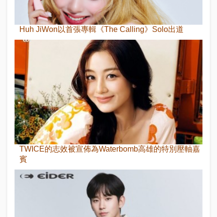
Huh JiWon以首張專輯《The Calling》Solo出道
TWICE的志效被宣佈為Waterbomb高雄的特別壓軸嘉
賓