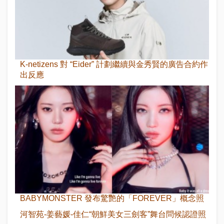
K-netizens 對 “Eider” 計劃繼續與金秀賢的廣告合約作
出反應
BABYMONSTER 發布驚艷的「FOREVER」概念照
河智苑-姜藝媛-佳仁“朝鮮美女三劍客”舞台問候認證照