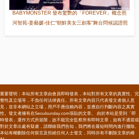
BABYMONSTER 發布驚艷的「FOREVER」概念照
河智苑-姜藝媛-佳仁“朝鮮美女三劍客”舞台問候認證照
重要聲明：本站所有文章由會員即時發表，本站對所有文章的真實性、完
整性及立場等，不負任何法律責任。所有文章內容只代表發文者個人意
見，並非本網站之立場，用戶不應信賴內容，並應自行判斷內容之真實
性。發文者擁有在Seoulsunday.com張貼的文章。 由於本站是受到「即
時發表」運作方式所規限，故不能完全監察所有即時文章，如有不適當或
對於文章出處有疑慮，請聯絡我們告知，我們將在最短時間內進行撤除。
本站有權刪除任何留言及拒絕任何人士發文，同時亦有不刪除文章的權