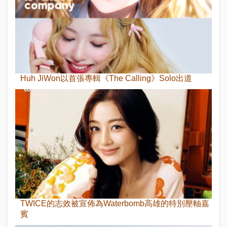
Huh JiWon以首張專輯《The Calling》Solo出道
TWICE的志效被宣佈為Waterbomb高雄的特別壓軸嘉
賓