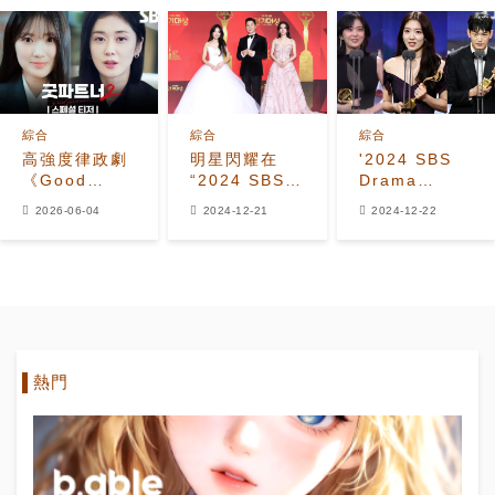
綜合
綜合
綜合
高強度律政劇
明星閃耀在
'2024 SBS
《Good
“2024 SBS
Drama
Partner》第
Drama
Awards'嘅得
2026-06-04
2024-12-21
2024-12-22
二季回歸 首季
Awards”紅毯
獎者名單
收視高達21%
上
熱門