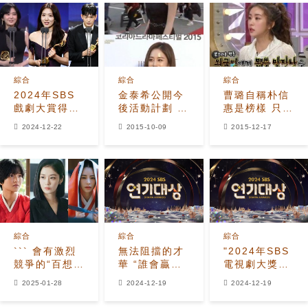
綜合
綜合
綜合
2024年SBS
金泰希公開今
曹璐自稱朴信
戲劇大賞得獎
後活動計劃 將
惠是榜樣 只要
名單
通過電影回
像她那麼努力
2024-12-22
2015-10-09
2015-12-17
歸？
才能成功！
綜合
綜合
綜合
``` 會有激烈
無法阻擋的才
"2024年SBS
競爭的“百想藝
華 “誰會贏得
電視劇大獎大
術大賞”最佳女
2024年SBS
獎的有力競爭
2025-01-28
2024-12-19
2024-12-19
主角獎
電視劇大獎？”
者是誰？"