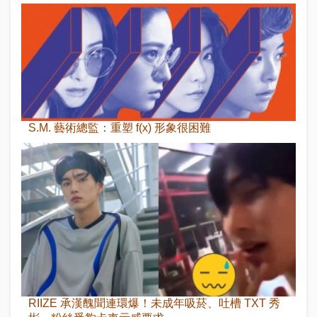
S.M. 藝術總監：重塑 f(x) 形象很困難
RIIZE 承漢醜聞連環爆！未成年吸菸、吐槽 TXT 秀