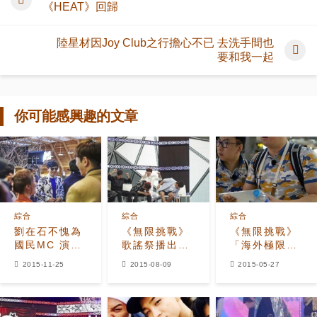
《HEAT》回歸
陸星材因Joy Club之行擔心不已 去洗手間也
要和我一起
你可能感興趣的文章
綜合
綜合
綜合
劉在石不愧為
《無限挑戰》
《無限挑戰》
國民MC 演員
歌謠祭播出在
「海外極限打
們都圍著他
即 收視率上升
工」 怎一個慘
2015-11-25
2015-08-09
2015-05-27
轉！
展人氣
字了得！