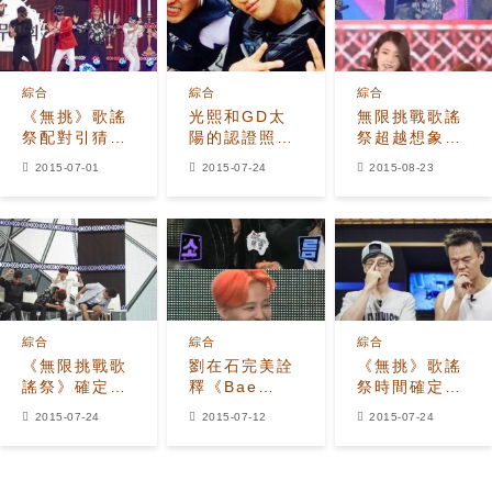
綜合
綜合
綜合
《無挑》歌謠
光熙和GD太
無限挑戰歌謠
祭配對引猜測
陽的認證照…
祭超越想象的
製作組回應：
『無挑-歌謠
成功 21%收
2015-07-01
2015-07-24
2015-08-23
節目中揭曉
祭』聚在一
視率+橫掃音
起！
源榜
綜合
綜合
綜合
《無限挑戰歌
劉在石完美詮
《無挑》歌謠
謠祭》確定8
釋《Bae
祭時間確定？
月13日舉行?
Bae》 G-
MBC的回應
2015-07-24
2015-07-12
2015-07-24
MBC官方回應
Dragon盛讚
是…
是？
「還有什麼是
你不會的！」