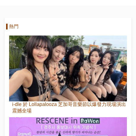
熱門
i-dle 於 Lollapalooza 芝加哥音樂節以爆發力現場演出
震撼全場