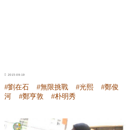
2015-09-19
#劉在石
#無限挑戰
#光熙
#鄭俊
河
#鄭亨敦
#朴明秀