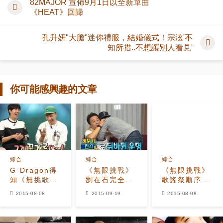
82MAJOR 宣佈9月1日以全新單曲
《HEAT》回歸
孔升妍"大膽"迷你禮服，結婚儀式！宗泫'不
知所措..不想讓別人看見'
你可能感興趣的文章
綜合
綜合
綜合
G-Dragon得
《無限挑戰》
《無限挑戰》
知《無挑歌謠
劉在石完全掌
歌謠祭順序大
祭》順序 大呼
控鄭俊河 兩人
公開 「打頭陣
2015-08-08
2015-09-19
2015-08-08
「你們怎麼這
命運大轉變
的是？」
樣！」