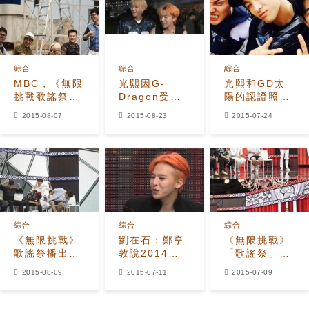
綜合
綜合
綜合
MBC，《無限
光熙因G-
光熙和GD太
挑戰歌謠祭》
Dragon受到
陽的認證照…
8日播出時確
屈辱 我也想一
『無挑-歌謠
2015-08-07
2015-08-23
2015-07-24
定場所和具體
起簽名但卻...
祭』聚在一
日期
起！
綜合
綜合
綜合
《無限挑戰》
劉在石：鄭亨
《無限挑戰》
歌謠祭播出在
敦說2014年
「歌謠祭」播
即 收視率上升
我培養了
出在即 「最終
2015-08-09
2015-07-11
2015-07-09
展人氣
GD，GD：如
的搭檔結果將
果這樣想的
是？」
話…