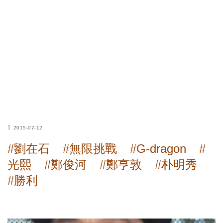
2015-07-12
#劉在石
#無限挑戰
#G-dragon
#
光熙
#鄭俊河
#鄭亨敦
#朴明秀
#勝利