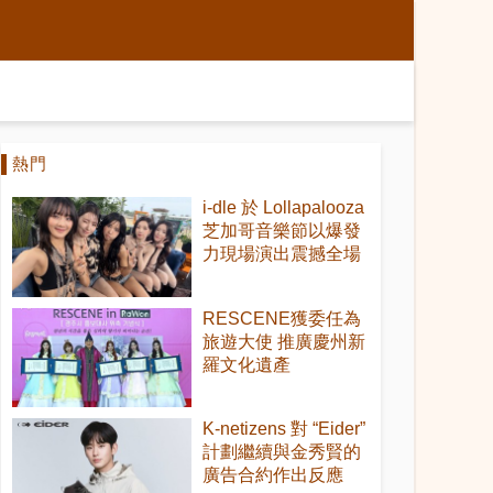
熱門
i-dle 於 Lollapalooza
芝加哥音樂節以爆發
力現場演出震撼全場
RESCENE獲委任為
旅遊大使 推廣慶州新
羅文化遺產
K-netizens 對 “Eider”
計劃繼續與金秀賢的
廣告合約作出反應