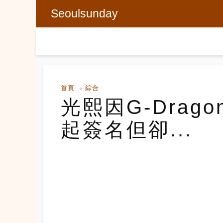
Seoulsunday
首頁
綜合
光熙因G-Drag
起簽名但卻...