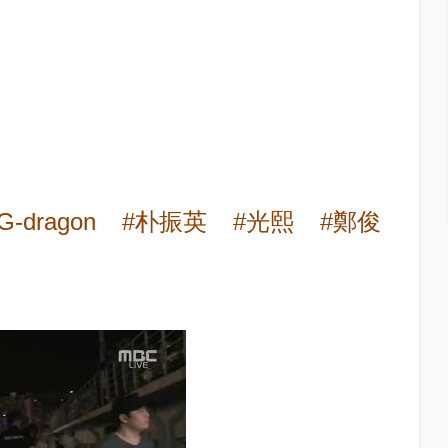
G-dragon
#朴振英
#光熙
#鄭俊