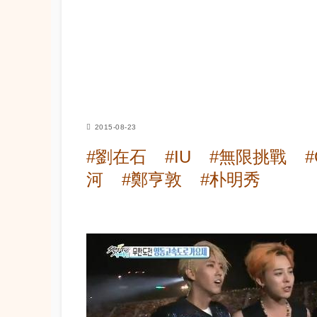
2015-08-23
#劉在石
#IU
#無限挑戰
#
河
#鄭亨敦
#朴明秀