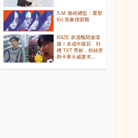
S.M. 藝術總監：重塑
f(x) 形象很困難
RIIZE 承漢醜聞連環
爆！未成年吸菸、吐
槽 TXT 秀彬，粉絲受
夠卡車示威要求...