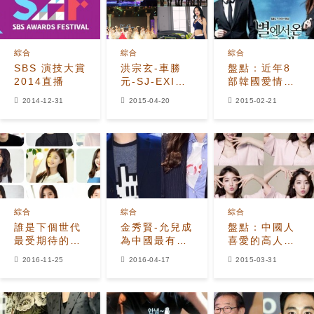
綜合
綜合
綜合
SBS 演技大賞
洪宗玄-車勝
盤點：近年8
2014直播
元-SJ-EXID
部韓國愛情輕
亮相 」2015
喜劇
2014-12-31
2015-04-20
2015-02-21
亞洲模特盛會
「
綜合
綜合
綜合
誰是下個世代
金秀賢-允兒成
盤點：中國人
最受期待的演
為中國最有影
喜愛的高人氣
員？
響力韓星 宋仲
韓流明星
2016-11-25
2016-04-17
2015-03-31
基呢？