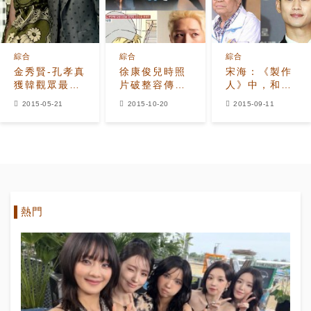
綜合
綜合
綜合
金秀賢-孔孝真
徐康俊兒時照
宋海：《製作
獲韓觀眾最喜
片破整容傳聞
人》中，和金
愛演員 備受喜
從小就是花美
秀賢真的喝了
2015-05-21
2015-10-20
2015-09-11
愛的熒屏情侶
男
5瓶酒
是？
熱門