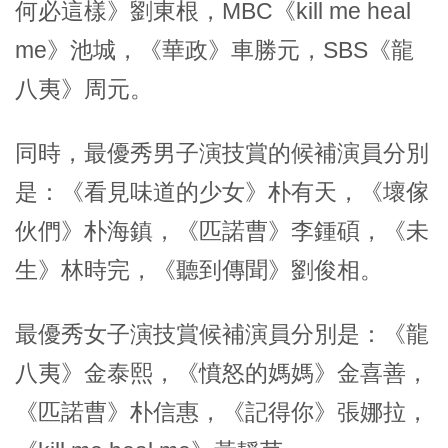
何必這樣》劉東根，MBC《kill me heal
me》池城，《華政》車勝元，SBS《龍
八夷》周元。
同時，最優秀男子演技賞的候補演員分別
是：《看見味道的少女》朴有天，《壞傢
伙們》朴海鎮，《匹諾曹》李鍾碩，《未
生》林時完，《聽到傳聞》劉俊相。
最優秀女子演技賞候補演員分別是：《龍
八夷》金泰熙，《憤怒的媽媽》金喜善，
《匹諾曹》朴信惠，《記得你》張娜拉，