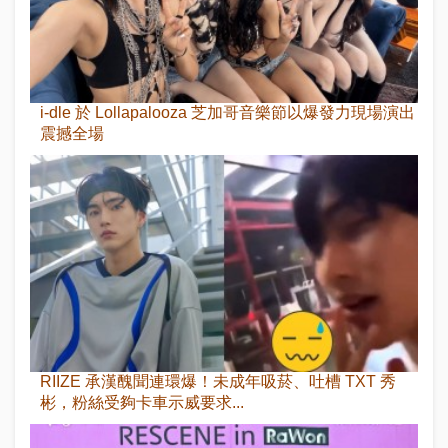
i-dle 於 Lollapalooza 芝加哥音樂節以爆發力現場演出
震撼全場
RIIZE 承漢醜聞連環爆！未成年吸菸、吐槽 TXT 秀
彬，粉絲受夠卡車示威要求...