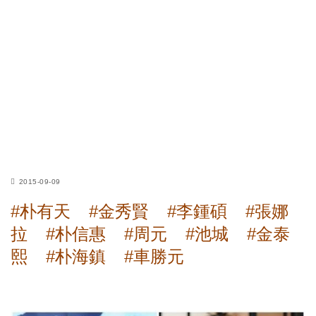
2015-09-09
#朴有天
#金秀賢
#李鍾碩
#張娜
拉
#朴信惠
#周元
#池城
#金泰
熙
#朴海鎮
#車勝元