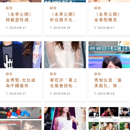
綜合
綜合
綜合
《名單公開》
《名單公開》
《名單公開》
韓藝瑟性感眼
朴信惠天生麗
金泰熙獲美貌
神+身材 連宋
質 「無缺陷的
1位 2-3位分
2015-08-17
2015-08-18
2015-08-17
仲基都著迷!
母胎美女！」
別是?
綜合
綜合
綜合
金秀賢-允兒成
軍官評「看上
秀智位居「最
為中國最有影
去最會捏松餅
美面孔」第11
響力韓星 宋仲
的女演員」 韓
位 「即使素顏
2016-04-17
2016-09-12
2015-08-18
基呢？
孝周位居第一
也自體發
光！」