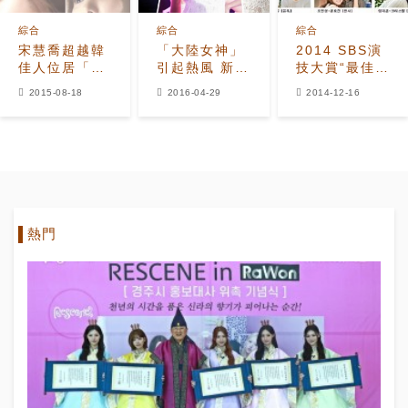
綜合
綜合
綜合
宋慧喬超越韓
「大陸女神」
2014 SBS演
佳人位居「最
引起熱風 新時
技大賞“最佳情
美面孔四位」
代女神TOP3
侶獎”候補公
2015-08-18
2016-04-29
2014-12-16
「獨家的皮膚
開：競爭空前
管理秘訣
激烈
是？」
熱門