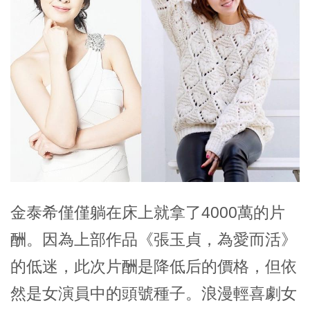
金泰希僅僅躺在床上就拿了4000萬的片
酬。因為上部作品《張玉貞，為愛而活》
的低迷，此次片酬是降低后的價格，但依
然是女演員中的頭號種子。浪漫輕喜劇女