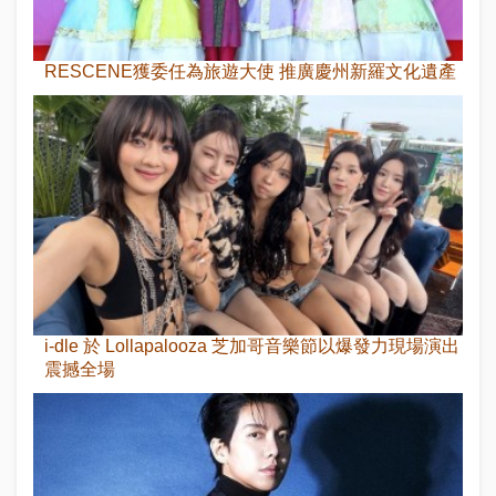
RESCENE獲委任為旅遊大使 推廣慶州新羅文化遺產
i-dle 於 Lollapalooza 芝加哥音樂節以爆發力現場演出
震撼全場