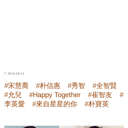
2015-08-21
#宋慧喬
#朴信惠
#秀智
#全智賢
#允兒
#Happy Together
#崔智友
#
李英愛
#來自星星的你
#朴寶英