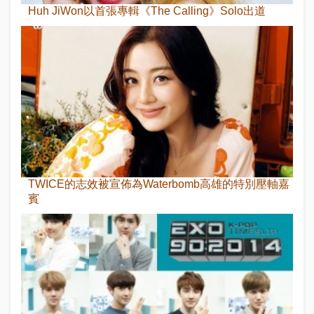
Huh JiWon以首張專輯《The Calling》Solo出道
TWICE的志效被宣佈為Waterbomb高雄的特別壓軸嘉
賓