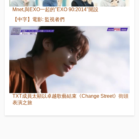
Mnet,與EXO一起的"EXO 90:2014"開設
【中字】電影: 監視者們
TXT成員太顯以卓越歌藝結束《Change Street》街頭
表演之旅