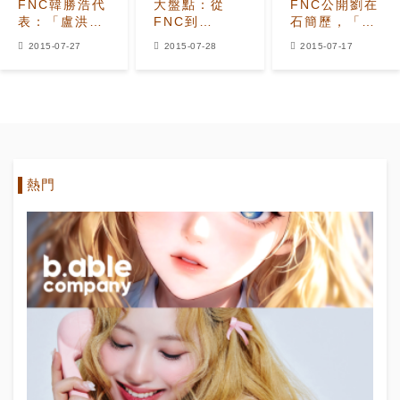
FNC韓勝浩代
大盤點：從
FNC公開劉在
表：「盧洪
FNC到
石簡歷，「劉
哲？如果因為
CUBE，或希
大神我們愛
2015-07-27
2015-07-28
2015-07-17
錢的話他不會
望成為新3強
你！」
來FNC..」
的企劃社有？
熱門