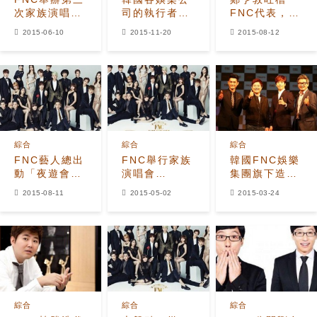
次家族演唱
司的執行者介
FNC代表，
會，
紹
「好像有明星
2015-06-10
2015-11-20
2015-08-12
FTISLAND-
病！」
CNBLUE-
AOA同台！
綜合
綜合
綜合
FNC藝人總出
FNC舉行家族
韓國FNC娛樂
動「夜遊會」
演唱會
集團旗下造星
「鄭亨敦擔任
FTisland,CNblue,AOA
機構
2015-08-11
2015-05-02
2015-03-24
主持，那劉在
同台飆歌成看
FNCGTC（上
石呢？」
點
海）開幕
綜合
綜合
綜合