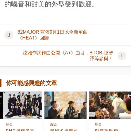
的嗓音和甜美的外型受到歡迎。
82MAJOR 宣佈9月1日以全新單曲
《HEAT》回歸
泫雅作詞作曲公開《A+》曲目，BTOB-陸智
譚等參與！
你可能感興趣的文章
綜合
綜合
綜合
FNC舉辦第三
韓國各娛樂公
鄭亨敦吐槽