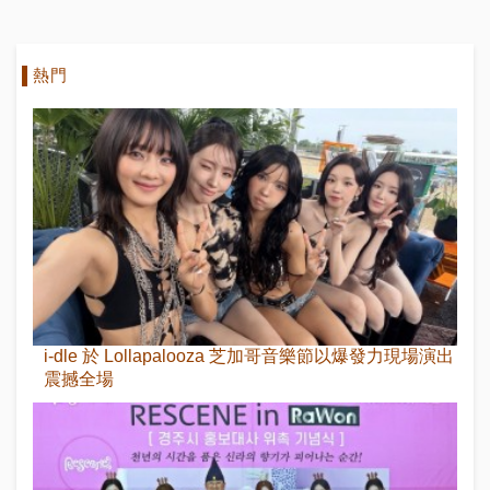
熱門
i-dle 於 Lollapalooza 芝加哥音樂節以爆發力現場演出
震撼全場