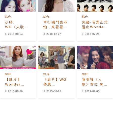
綜合
綜合
綜合
少時、
單打獨鬥也不
先藝·昭熙正式
WG《人歌》
怕，來看看
退出Wonder
後台合照了
Solo活動依舊
Girls 組合只
2015-08-24
2018-12-27
2015-07-21
人氣大爆發的
剩四人
歌手！
綜合
綜合
綜合
【影片】
【影片】WG
宣美獲《人
Wonder
譽恩
歌》首位 奪新
Girls希望宿舍
《Today′s
曲首個獎杯
2015-08-26
2015-08-26
2017-09-03
像《Today′s
Room》翻唱
Room》
宣美《Full
Moon》、