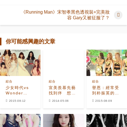
《Running Man》宋智孝黑色透視裝+完美妝
容 Gary又被征服了？
你可能感興趣的文章
綜合
綜合
綜合
少女時代vs
宣美羨慕先藝
譽恩：經常受
Wonder
找到伴 想跟
到朴振英的稱
Girls復古概念
師弟GOT7同
讚，Jackson
2015-08-12
2014-05-06
2015-08-09
宣戰，誰會成
台
則...
為最大贏家？