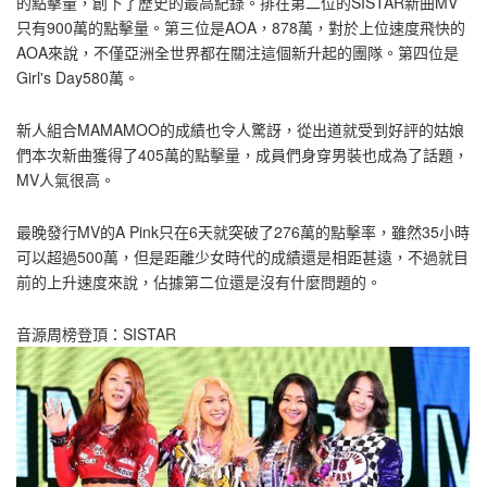
的點擊量，創下了歷史的最高紀錄。排在第二位的SISTAR新曲MV
只有900萬的點擊量。第三位是AOA，878萬，對於上位速度飛快的
AOA來說，不僅亞洲全世界都在關注這個新升起的團隊。第四位是
Girl's Day580萬。
新人組合MAMAMOO的成績也令人驚訝，從出道就受到好評的姑娘
們本次新曲獲得了405萬的點擊量，成員們身穿男裝也成為了話題，
MV人氣很高。
最晚發行MV的A Pink只在6天就突破了276萬的點擊率，雖然35小時
可以超過500萬，但是距離少女時代的成績還是相距甚遠，不過就目
前的上升速度來說，佔據第二位還是沒有什麼問題的。
音源周榜登頂：SISTAR