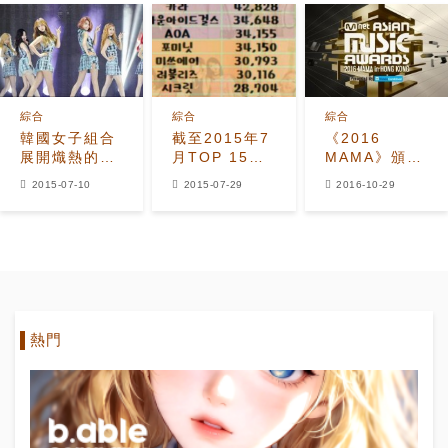
綜合
綜合
綜合
韓國女子組合
截至2015年7
《2016
展開熾熱的夏
月TOP 15女
MAMA》頒獎
季大戰
團會員人數排
典禮入圍名單
2015-07-10
2015-07-29
2016-10-29
名
公開
熱門