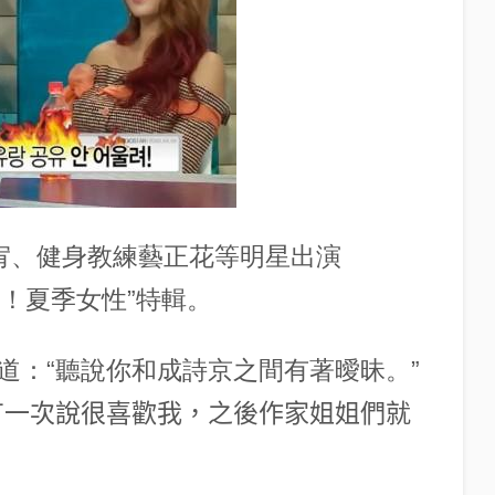
tar昭宥、健身教練藝正花等明星出演
奪眼球！夏季女性”特輯。
道：“聽說你和成詩京之間有著曖昧。”
有一次說很喜歡我，之後作家姐姐們就