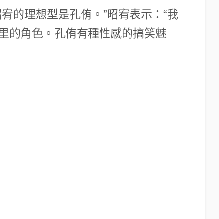
宥的理想型是孔侑。”昭宥表示：“我
里的角色。孔侑有種性感的搞笑魅