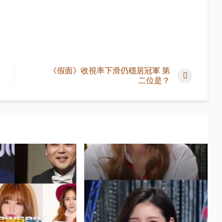
《假面》收視率下滑仍穩居冠軍 第
二位是？