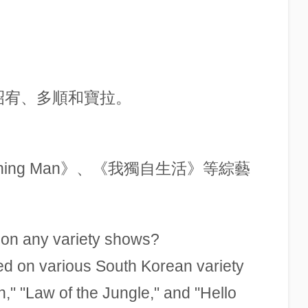
、昭宥、多順和寶拉。
ing Man》、《我獨自生活》等綜藝
on any variety shows?
d on various South Korean variety
," "Law of the Jungle," and "Hello