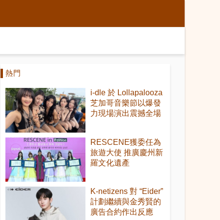
熱門
i-dle 於 Lollapalooza
芝加哥音樂節以爆發
力現場演出震撼全場
RESCENE獲委任為
旅遊大使 推廣慶州新
羅文化遺產
K-netizens 對 “Eider”
計劃繼續與金秀賢的
廣告合約作出反應