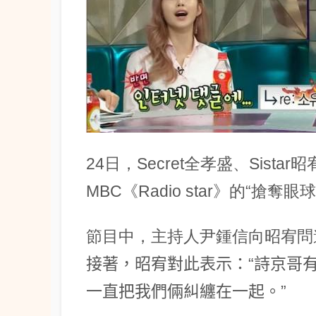
24日，Secret全孝盛、Sis
MBC《Radio star》的“搶
節目中，主持人尹鍾信向昭宥問
接著，昭宥對此表示：“詩京哥
一直把我們倆糾纏在一起。”