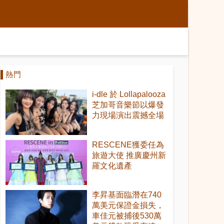
熱門
i-dle 於 Lollapalooza
芝加哥音樂節以爆發
力現場演出震撼全場
RESCENE獲委任為
旅遊大使 推廣慶州新
羅文化遺產
李昇基面臨潛在740
萬美元保證金損失，
車佳元被捕後530萬