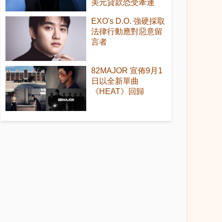
美元貸款恐受牽連
EXO's D.O. 強硬採取
法律行動應對惡意留
言者
82MAJOR 宣佈9月1
日以全新單曲
《HEAT》回歸