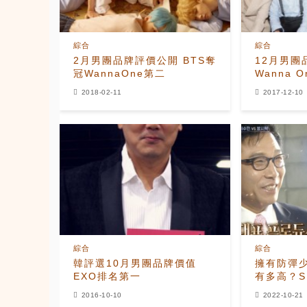
綜合
綜合
2月男團品牌評價公開 BTS奪
12月男團
冠WannaOne第二
Wanna 
2018-02-11
2017-12-10
綜合
綜合
韓評選10月男團品牌價值
擁有防彈
EXO排名第一
有多高？S
的6倍
2016-10-10
2022-10-21