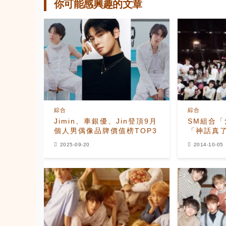
你可能感興趣的文章
綜合
綜合
Jimin、車銀優、Jin登頂9月
SM組合「
個人男偶像品牌價值榜TOP3
「神話真
2025-09-20
2014-10-05