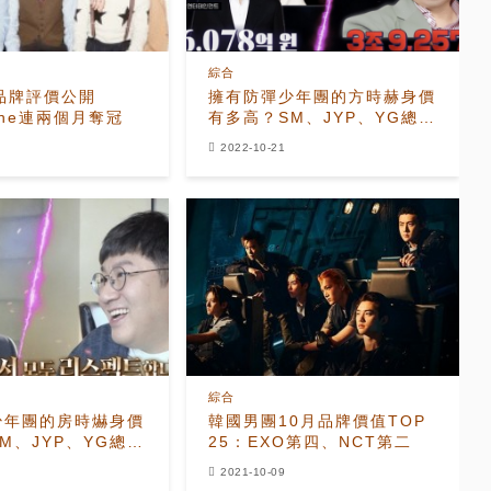
綜合
品牌評價公開
擁有防彈少年團的方時赫身價
One連兩個月奪冠
有多高？SM、JYP、YG總和
的6倍
2022-10-21
綜合
少年團的房時爀身價
韓國男團10月品牌價值TOP
M、JYP、YG總和
25：EXO第四、NCT第二
2021-10-09