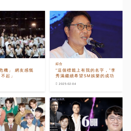
綜合
危機」 網友感慨
“這個標籤上有我的名字，”李
了不起」
秀滿繼續希望SM娛樂的成功
2025-02-04