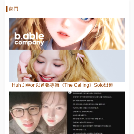
熱門
Huh JiWon以首張專輯《The Calling》Solo出道