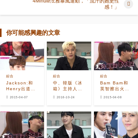
4Minute泫雅暴風運動，「流汗的她更性
感！」
你可能感興趣的文章
綜合
綜合
綜合
Jackson:和
中、韓版《冰
Bam Bam和
Henry出道前
箱》主持人王
英智擦出火
就很親,幫助了
見王 GOT7
花 惹
2015-04-07
2016-10-24
2015-04-08
很多
Jackson捅金
Jackson忌妒
聖柱一刀
心爆發