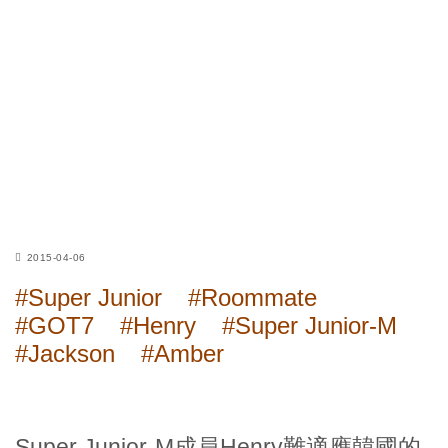
2015-04-06
#Super Junior
#Roommate
#GOT7
#Henry
#Super Junior-M
#Jackson
#Amber
Super Junior-M成員Henry難適應韓國的