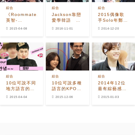
綜合
綜合
綜合
《Roommate2》
Jackson靠戀
2015偶像歌
英智-
愛學韓語
手Solo年鄭容
BamBam頻繁
Henry被虧曖
和+鐘鉉
2015-04-08
2016-11-01
2014-12-20
互動
昧高雅羅
+Amber+Lizzy
Jackson瘋狂
嫉妒？
綜合
綜合
綜合
10位可說不同
10位可說多種
2014年12位
地方語言的
語言的KPOP
最有綜藝感的
KPOP IDOL
IDOL
KPOP IDOL
2015-04-04
2015-12-06
2015-01-03