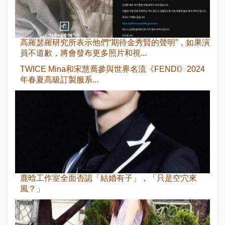
高羅瑟羅研究所表示他們“期待金秀賢的聲明”，如果演
員不道歉，將會發布更多照片和視...
TWICE Mina和宋慧喬參與世界名流《FENDI》2024
年春夏高級訂製服系...
鹿晗工作室全面否認「結婚有子」，「只是空穴來
風？」