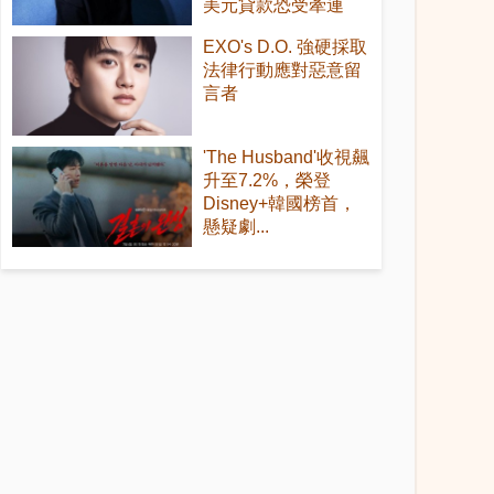
美元貸款恐受牽連
EXO's D.O. 強硬採取
法律行動應對惡意留
言者
'The Husband'收視飆
升至7.2%，榮登
Disney+韓國榜首，
懸疑劇...