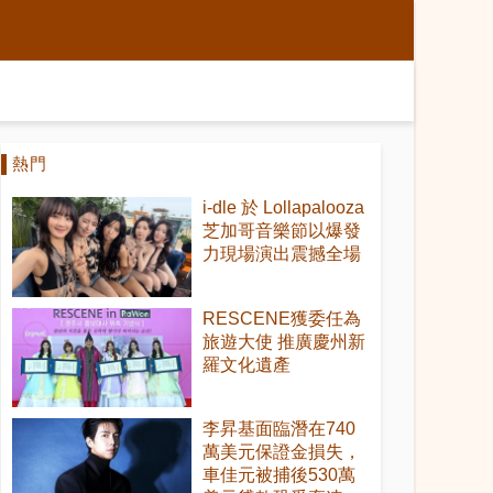
熱門
i-dle 於 Lollapalooza
芝加哥音樂節以爆發
力現場演出震撼全場
RESCENE獲委任為
旅遊大使 推廣慶州新
羅文化遺產
李昇基面臨潛在740
萬美元保證金損失，
車佳元被捕後530萬