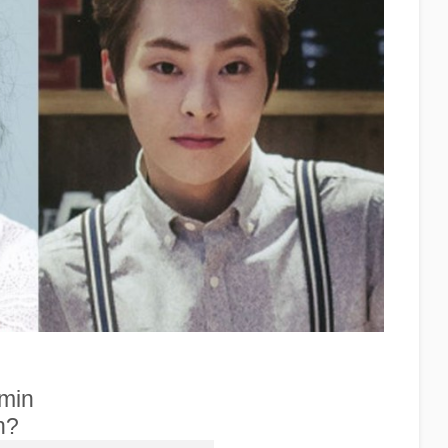
min
n?