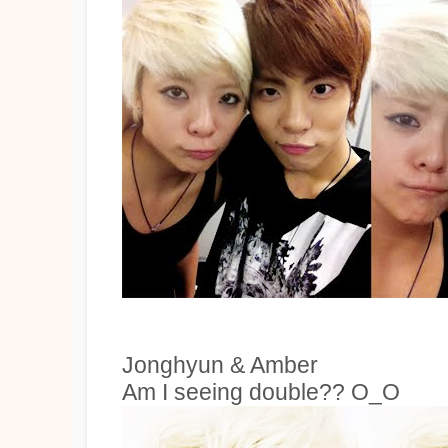
Jonghyun & Amber
Am I seeing double?? O_O