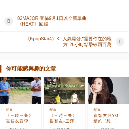
82MAJOR 宣佈9月1日以全新單曲
《HEAT》回歸
《KpopStar4》KT人氣爆發,"需要你在的地
方"20小時點擊破兩百萬
你可能感興趣的文章
綜合
綜合
綜合
《三時三餐》
《三時三餐》
崔智友與YG
崔智友對李瑞
崔智友-玉澤演
續約 “想一直
鎮送給金荷娜
攜手指使李瑞
走下去”
2015-07-17
2015-07-25
2016-02-29