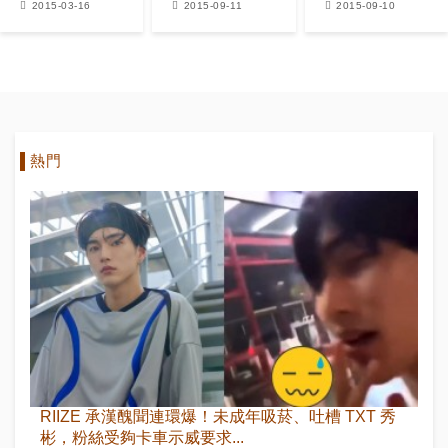
2015-03-16
2015-09-11
2015-09-10
惠留下的記憶
大腸最棒
最深刻
熱門
RIIZE 承漢醜聞連環爆！未成年吸菸、吐槽 TXT 秀
彬，粉絲受夠卡車示威要求...