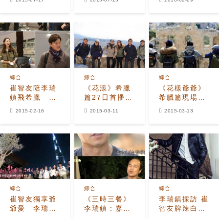
的花束展現可
鎮 「大鍋交給
愛嫉妒
他負責！」
綜合
綜合
綜合
崔智友陪李瑞
《花漾》希臘
《花樣爺爺》
鎮飛希臘 共
篇27日首播
希臘篇現場照
度10天浪漫旅
李瑞鎮、崔智
曝光 期待感上
2015-02-16
2015-03-11
2015-03-13
行
友互動成亮點
升
綜合
綜合
綜合
崔智友獨享爺
《三時三餐》
李瑞鎮採訪 崔
爺愛 李瑞鎮
李瑞鎮：嘉賓
智友牌辣白菜
嘮叨錢不夠用
中崔智友-朴信
和朴信惠的羊