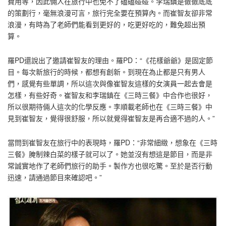
費用等，因此倆人在旅行中也免不了磕磕碰碰。李瑞鎮是徹徹底底
的策劃行，毫無浪漫可言，旅行完全要在預算內。而崔智友卻非常
浪漫，有時為了老師們能看到更好的，吃更好吃的，難免超出預
算。
羅PD還說出了邀請崔智友的理由。羅PD：“《花樣爺爺》是固定節
目。每次新旅行的時候，都想有創新。到現在為止都是只有男人
們，感覺有些單調，所以這次與像崔智友這樣的女演員一起去會是
怎樣，有些好奇。崔智友和李瑞鎮在《三時三餐》中合作也很好，
所以很期待倆人這次的化學反應。李順載老師也在《三時三餐》中
見到崔智友，覺得很舒服，所以就覺得崔智友是再合適不過的人。”
當問到崔智友在旅行中的表現時，羅PD：“非常細緻，想象在《三時
三餐》腌制辣白菜的樣子就可以了。她並沒有想這是節目，而是非
常誠實地作了老師們旅行的助手。製作方也很吃驚。至於是否行動
迅速，請通過節目來確認吧。”