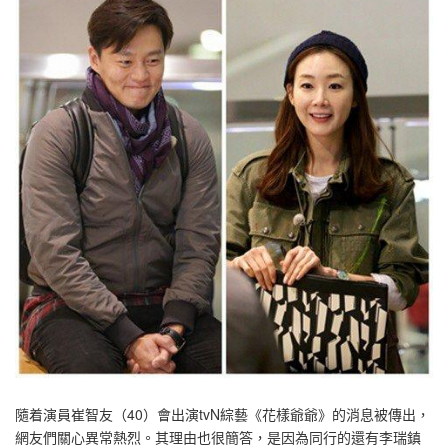
隨着演員崔智友（40）會出演tvN綜藝《花樣爺爺》的消息被傳出，
網友們關心異常熱烈。其理由也很簡答，是因為同行的還有李瑞鎮