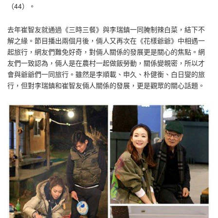
（44）。
去年崔智友就通過《三時三餐》與李瑞鎮一同腌制辣白菜，結下不
解之緣。節目播出兩個月後，倆人又再次在《花樣爺爺》中相遇一
起旅行，網友們難免好奇，對倆人關係的發展更是關心的焦點。網
友們一致認為，倆人是在農村一起做飯勞動，關係變親密，所以才
會與爺爺們一同旅行。雖然是李順載、申久、朴健衡、白日燮的旅
行，但對李瑞鎮和崔智友倆人關係的發展，更是觀眾的關心話題。