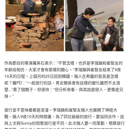
作為節目的導演羅英石表示：“不管怎樣，也許是李瑞鎮和崔智友的
年齡段相仿，大家才會有那樣的關心。”李瑞鎮與崔智友結束了9夜
10天的日程，上個月的25日回到韓國。倆人在希臘的氣氛是怎樣
呢？羅PD：“一起旅行的話，男女關係會有這樣的變化雖然不太清
楚...”賣了個關子，但很快：“但分析來看，與其說是戀人，更像是兄
妹。”
旅行並不意味着都是浪漫。李瑞鎮和崔智友倆人也展開了神經大
戰。倆人9夜10天的時間裏，為了四位爺爺的旅行，要協同合作。這
與上次與Sunny的短暫旅行是不同，此次倆人要一同策劃，預算旅行