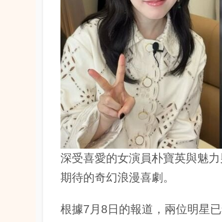
深受喜愛的女演員
朴寶英
與魅力
期待的奇幻浪漫喜劇。
根據7月8日的報道，兩位明星已獲邀主