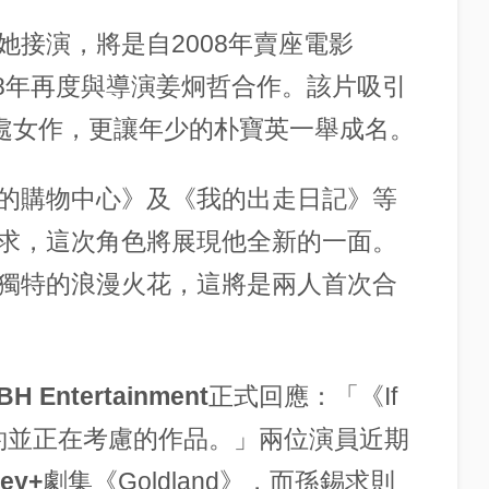
她接演，將是自2008年賣座電影
隔18年再度與導演
姜炯哲
合作。該片吸引
片處女作，更讓年少的
朴寶英
一舉成名。
的購物中心》及《我的出走日記》等
求
，這次角色將展現他全新的一面。
獨特的浪漫火花，這將是兩人首次合
BH Entertainment
正式回應：「《If
收到邀約並正在考慮的作品。」兩位演員近期
ney+
劇集《Goldland》，而
孫錫求
則