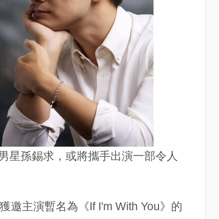
男星
孫錫求
，或將攜手出演一部令人
演暫名為《If I'm With You》的