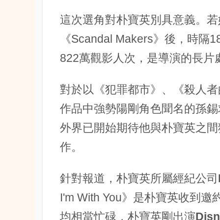
這次選角對
朴寶英
別具意義。若
《Scandal Makers》後，時
822萬觀影人次，是導演的長
對於以《犯罪都市》、《殺人者
作品中強勢陽剛角色聞名的
孫錫
外界已開始期待他與
朴寶英
之間
作。
針對報道，
朴寶英
所屬經紀公司
I'm With You》是朴寶英
均相當忙碌，
朴寶英
剛出演
Dis