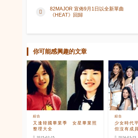
82MAJOR 宣佈9月1日以全新單曲
《HEAT》回歸
你可能感興趣的文章
綜合
綜合
又逢韓國畢業季 女星畢業照
少女時代平
整理大全
但沒有成
示 : "
2015-02-15
2024-03-23