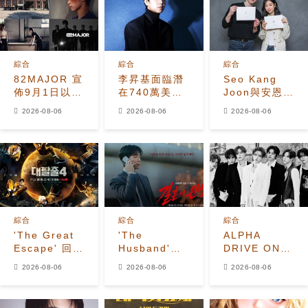
綜合
綜合
綜合
82MAJOR 宣
李昇基面臨潛
Seo Kang
佈9月1日以全
在740萬美元
Joon與安恩真
新單曲
保證金損失，
首次劇本圍讀
2026-08-06
2026-08-06
2026-08-06
《HEAT》回
車佳元被捕後
展現10年情侶
歸
530萬美元貸
化學反應
款恐受牽連
綜合
綜合
綜合
'The Great
'The
ALPHA
Escape' 回
Husband'收
DRIVE ONE
歸！姜鎬童退
視飆升至
公開
2026-08-06
2026-08-06
2026-08-06
出、
7.2%，榮登
《UNBREAKABL
Seventeen
Disney+韓國
少年BEAST》
夫勝寛加入全
榜首，懸疑劇
霸氣預告照