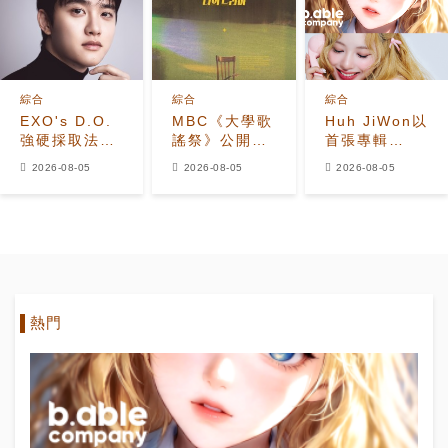
新陣容
進入最後兩集
綜合
綜合
綜合
EXO's D.O.
MBC《大學歌
Huh JiWon以
強硬採取法律
謠祭》公開
首張專輯
行動應對惡意
2026年全新
《The
2026-08-05
2026-08-05
2026-08-05
留言者
改版 Hui出任
Calling》
音樂總監
Solo出道
熱門