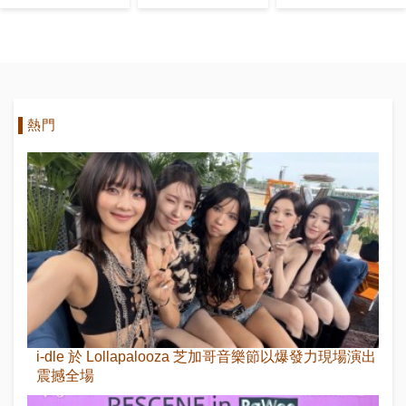
新婚
炭100萬塊捐
怒爆發！
贈活動”
熱門
i-dle 於 Lollapalooza 芝加哥音樂節以爆發力現場演出
震撼全場