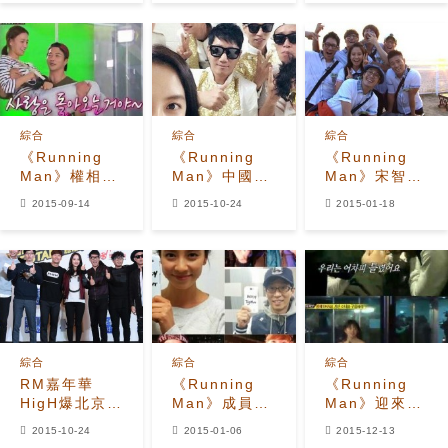
代的7人7色
B.I宋智孝新
CP誕生挑戰
「周一情侶」
綜合
綜合
綜合
《Running
《Running
《Running
Man》權相
Man》中國簽
Man》宋智孝
佑-孫泰英，8
名會 宋智孝感
成遲到大王 記
2015-09-14
2015-10-24
2015-01-18
年夫婦恩愛秘
謝北京
者招待會現場
訣
表白姜Gary
綜合
綜合
綜合
RM嘉年華
《Running
《Running
HigH爆北京
Man》成員參
Man》迎來殭
金鐘國祝福
加“HAPPY
屍戰爭 李光洙
2015-10-24
2015-01-06
2015-12-13
Angelababy
Together煤
發火劉在石憤