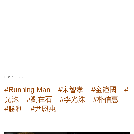
2015-02-28
#Running Man
#宋智孝
#金鐘國
#
光洙
#劉在石
#李光洙
#朴信惠
#勝利
#尹恩惠