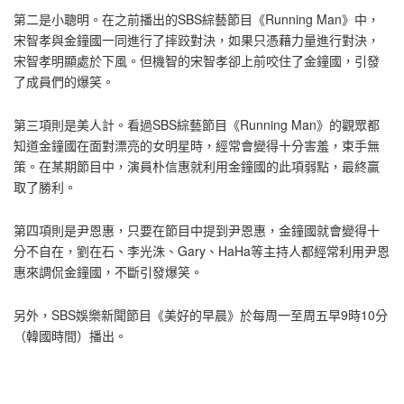
第二是小聰明。在之前播出的SBS綜藝節目《Running Man》中，
宋智孝與金鐘國一同進行了摔跤對決，如果只憑藉力量進行對決，
宋智孝明顯處於下風。但機智的宋智孝卻上前咬住了金鐘國，引發
了成員們的爆笑。
第三項則是美人計。看過SBS綜藝節目《Running Man》的觀眾都
知道金鐘國在面對漂亮的女明星時，經常會變得十分害羞，束手無
策。在某期節目中，演員朴信惠就利用金鐘國的此項弱點，最終贏
取了勝利。
第四項則是尹恩惠，只要在節目中提到尹恩惠，金鐘國就會變得十
分不自在，劉在石、李光洙、Gary、HaHa等主持人都經常利用尹恩
惠來調侃金鐘國，不斷引發爆笑。
另外，SBS娛樂新聞節目《美好的早晨》於每周一至周五早9時10分
（韓國時間）播出。