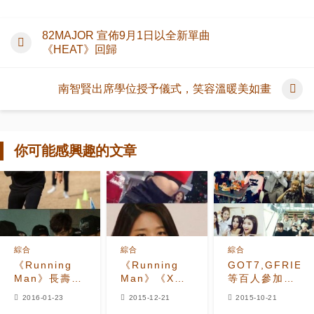
82MAJOR 宣佈9月1日以全新單曲
《HEAT》回歸
南智賢出席學位授予儀式，笑容溫暖美如畫
你可能感興趣的文章
綜合
綜合
綜合
《Running
《Running
GOT7,GFRIEND
Man》長壽的
Man》《X
等百人參加
最大秘訣模仿
Man》合體打
《RM》
2016-01-23
2015-12-21
2015-10-21
抄襲都無法取
造最佳笑點