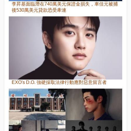
李昇基面臨潛在740萬美元保證金損失，車佳元被捕
後530萬美元貸款恐受牽連
EXO's D.O. 強硬採取法律行動應對惡意留言者