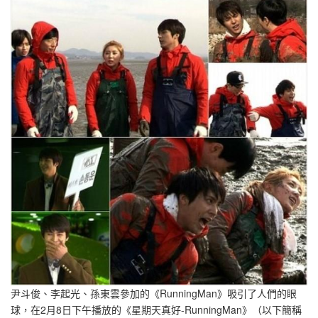
尹斗俊、李起光、孫東雲參加的《RunningMan》吸引了人們的眼
球，在2月8日下午播放的《星期天真好-RunningMan》（以下簡稱