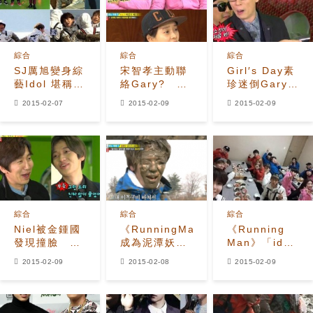
綜合
綜合
綜合
SJ厲旭變身綜
宋智孝主動聯
Girl′s Day素
藝Idol 堪稱
絡Gary? 小
珍迷倒Gary
「偶像屆李瑞
倆口又鬥嘴放
劉在石驚訝第
2015-02-07
2015-02-09
2015-02-09
鎮」！
閃
一次見
綜合
綜合
綜合
Niel被金鍾國
《RunningMan》
《Running
發現撞臉 反
成為泥潭妖精
Man》「idol
射動作傷到李
的Niel
特輯」聚餐
2015-02-09
2015-02-08
2015-02-09
光洙心
照：冬日美食
+暖暖剪刀手