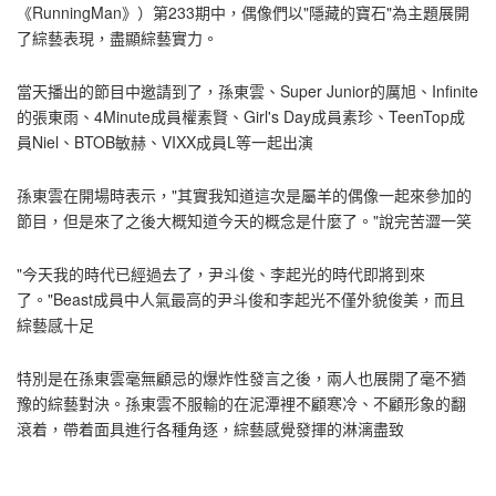
《RunningMan》）第233期中，偶像們以"隱藏的寶石"為主題展開
了綜藝表現，盡顯綜藝實力。
當天播出的節目中邀請到了，孫東雲、Super Junior的厲旭、Infinite
的張東雨、4Minute成員權素賢、Girl's Day成員素珍、TeenTop成
員Niel、BTOB敏赫、VIXX成員L等一起出演
孫東雲在開場時表示，"其實我知道這次是屬羊的偶像一起來參加的
節目，但是來了之後大概知道今天的概念是什麼了。"說完苦澀一笑
"今天我的時代已經過去了，尹斗俊、李起光的時代即將到來
了。"Beast成員中人氣最高的尹斗俊和李起光不僅外貌俊美，而且
綜藝感十足
特別是在孫東雲毫無顧忌的爆炸性發言之後，兩人也展開了毫不猶
豫的綜藝對決。孫東雲不服輸的在泥潭裡不顧寒冷、不顧形象的翻
滾着，帶着面具進行各種角逐，綜藝感覺發揮的淋漓盡致