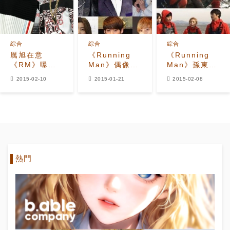
綜合
綜合
綜合
厲旭在意
《Running
《Running
《RM》曝光
Man》偶像特
Man》孫東雲
時間 精算出
輯：厲旭-孫東
炸彈發言：尹
2015-02-10
2015-01-21
2015-02-08
只有12分鐘
雲-權昭賢-素
斗俊-李起光的
珍-N-旼赫等
時代已經過去
全出動
熱門