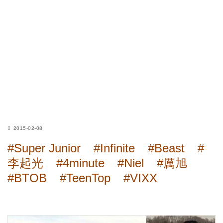
2015-02-08
#Super Junior
#Infinite
#Beast
#
李起光
#4minute
#Niel
#厲旭
#BTOB
#TeenTop
#VIXX