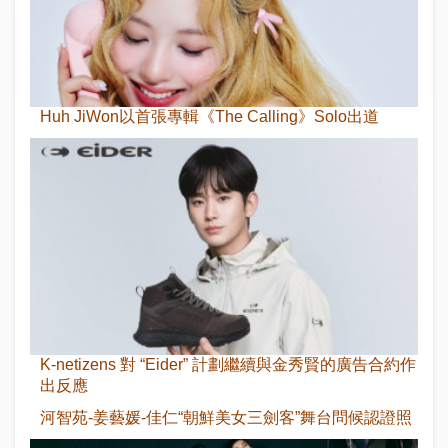
Huh JiWon以首張專輯《The Calling》Solo出道
K-netizens 對 “Eider” 計劃繼續與金秀賢的廣告合約作
出反應
河智苑-姜藝媛-佳仁“朝鮮美女三劍客”舞台問候認證照