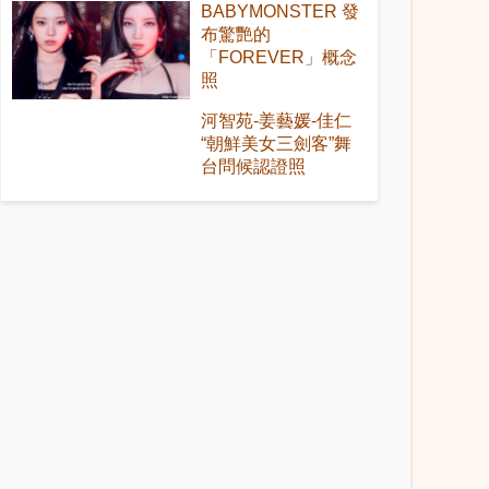
BABYMONSTER 發
布驚艷的
「FOREVER」概念
照
河智苑-姜藝媛-佳仁
“朝鮮美女三劍客”舞
台問候認證照