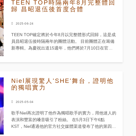
TEEN TOP時隔兩年8月完整體回
歸 昌昭退伍後首度合體
2025-06-24
TEEN TOP確定將於今年8月以完整體形式回歸，這是成
員昌昭退伍後時隔兩年的團體活動。 目前團體正在籌備
新專輯。為慶祝出道15週年，他們將於7月10日在官方
YouTube頻道進行特別直播，屆時將公開新專輯相關消
息...
Niel展現驚人'SHE'舞台，證明他
的獨唱實力
2025-05-04
歌手Niel再次證明了他作為獨唱歌手的實力，用他迷人的
表演和豐富的嗓音吸引了粉絲。 在5月3日下午6點
KST，Niel通過他的官方社交媒體渠道發布了他的第四張
迷你專輯的主打歌‘SHE’和B面歌曲‘What’s the...