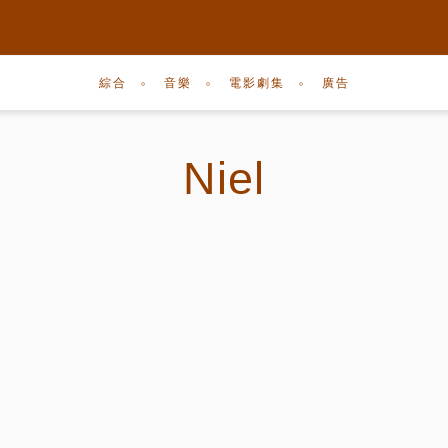
綜合
音樂
電影劇集
廣告
Niel