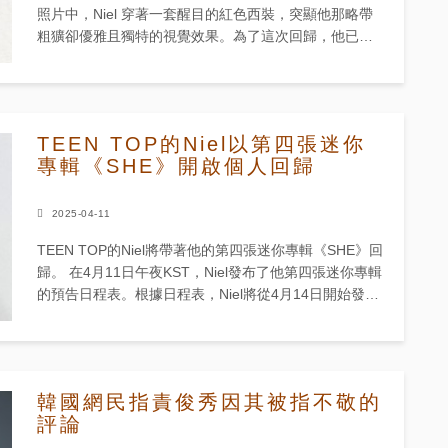
照片中，Niel 穿著一套醒目的紅色西裝，突顯他那略帶
粗獷卻優雅且獨特的視覺效果。為了這次回歸，他已經
準備了他的第4張迷你專輯，名為 SHE。他已經通...
TEEN TOP的Niel以第四張迷你
專輯《SHE》開啟個人回歸
2025-04-11
TEEN TOP的Niel將帶著他的第四張迷你專輯《SHE》回
歸。 在4月11日午夜KST，Niel發布了他第四張迷你專輯
的預告日程表。根據日程表，Niel將從4月14日開始發布
概念照片，4月18日將有音樂視頻預告。...
韓國網民指責俊秀因其被指不敬的
評論