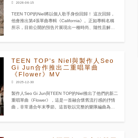
2026-06-15
TEEN TOP的Niel將以個人歌手身份回歸！ 這次回歸，
他會推出第4張單曲專輯《California》。正如專輯名稱
所示，目前公開的預告片展現出一種時尚、隨性且解放
的氛圍，讓人感受到逃離日常生活的感覺。在這些最...
TEEN TOP’s Niel與製作人Seo
Gi Jun合作推出二重唱單曲
《Flower》MV
2025-12-30
製作人Seo Gi Jun與TEEN TOP的Niel推出了他們的新二
重唱單曲《Flower》，這是一首融合懷舊流行感的抒情
曲，非常適合年末季節。這首歌以完整的樂隊編曲為基
礎，著重於溫暖、永恆的聲音而非潮流，傳遞出在歌
曲...