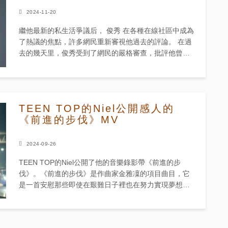
2024-11-20
繼他最新的私生活爭議后， 俊秀 在各種在線社區中成為
了熱議的焦點，許多網民重新審視他過去的評論。 在過
去的幾天里，俊秀受到了網民的嚴格審查，批評他曾經
照顧的失蹤寵物和令人不安的事件，他把一隻活青蛙
衝...
TEEN TOP的Niel公開感人的
《前進的步伐》MV
2024-09-26
TEEN TOP的Niel公開了他的音樂錄影帶《前進的步
伐》。《前進的步伐》是作曲家金雅凜的項目曲目，它
是一首安慰那些即使在艱難日子裡也在努力實現夢想的
人的歌曲。金雅凜表示，“我想傳達的是，有時安慰可以
在意想不到的地方找...