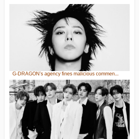
G-DRAGON's agency fines malicious commen...