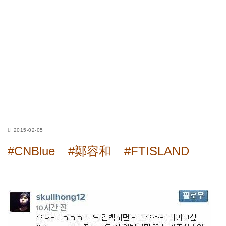
2015-02-05
#CNBlue
#鄭容和
#FTISLAND