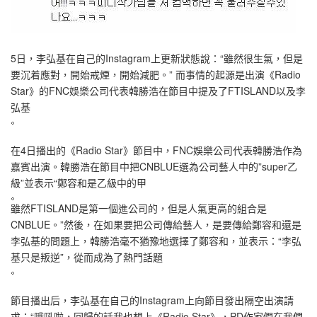
5日，李弘基在自己的Instagram上更新狀態說：“雖然很生氣，但是
要沉着應對，開始戒煙，開始減肥。” 而事情的起源是出演《Radio
Star》的FNC娛樂公司代表韓勝浩在節目中提及了FTISLAND以及李
弘基
在4日播出的《Radio Star》節目中，FNC娛樂公司代表韓勝浩作為
嘉賓出演。韓勝浩在節目中把CNBLUE選為公司藝人中的”super乙
級”並表示“鄭容和是乙級中的甲
雖然FTISLAND是第一個進公司的，但是人氣更高的組合是
CNBLUE。”然後，在如果要把公司傳給藝人，是要傳給鄭容和還是
李弘基的問題上，韓勝浩毫不猶豫地選擇了鄭容和，並表示：“李弘
基只是叛逆”，從而成為了熱門話題
節目播出后，李弘基在自己的Instagram上向節目發出隔空出演請
求：“哦吼啦，回歸的話我也想上《Radio Star》，PD作家們在我們