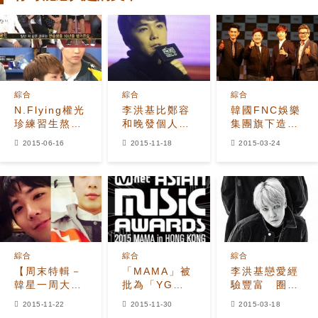
綜合
綜合
綜合
N.Flying權光
李洪基比鄭容
韓國FNC娛樂
珍練習生熬10
和晚發個人專
集團旗下造星
年 比鄭容和
輯 幕後原因
機構
2015-06-16
2015-11-18
2015-03-24
更早進FNC
有洋蔥
FNCGTC（上
海）開幕
綜合
綜合
綜合
【周末特輯－
「MAMA」被
李洪基戀愛經
韓星一周大事
批為「YG家
驗豐富 圈外
回顧】李洪
族演唱會」 大
人多過藝人
2015-11-22
2015-11-30
2015-03-18
基、朴信惠、
勢歌手紛紛缺