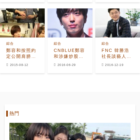
鄭容和的關係
席的真相是？
理不清
綜合
綜合
綜合
鄭容和按照約
CNBLUE鄭容
FNC 韓勝浩
定公開肩膀
和涉嫌炒股
社長談藝人、
「原來這麼性
遭到檢方傳喚
爭議與計劃
2015-08-12
2016-06-29
2016-12-19
感？」
熱門