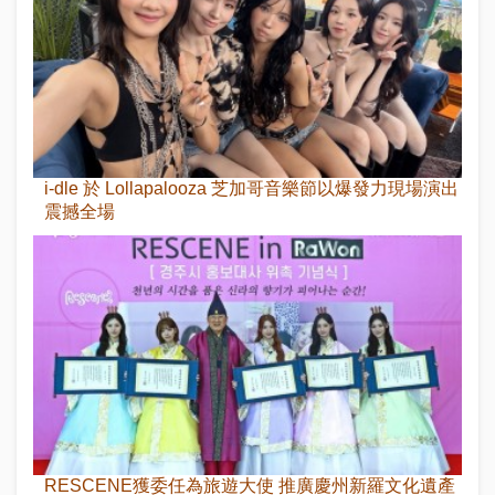
i-dle 於 Lollapalooza 芝加哥音樂節以爆發力現場演出
震撼全場
RESCENE獲委任為旅遊大使 推廣慶州新羅文化遺產