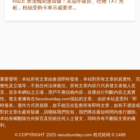
RIIZE 承漢醜聞連環爆！未成年吸菸、吐槽 TXT 秀
彬，粉絲受夠卡車示威要求...
重要聲明：本站所有文章由會員即時發表，本站對所有文章的真實性、完
整性及立場等，不負任何法律責任。所有文章內容只代表發文者個人意
見，並非本網站之立場，用戶不應信賴內容，並應自行判斷內容之真實
性。發文者擁有在Seoulsunday.com張貼的文章。 由於本站是受到「即
時發表」運作方式所規限，故不能完全監察所有即時文章，如有不適當或
對於文章出處有疑慮，請聯絡我們告知，我們將在最短時間內進行撤除。
本站有權刪除任何留言及拒絕任何人士發文，同時亦有不刪除文章的權
利。
© COPYRIGHT 2025 seoulsunday.com 程式耗時:0.1488