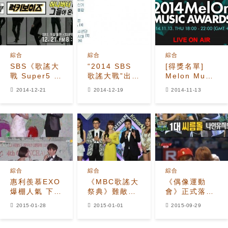
之情
綜合
綜合
綜合
SBS《歌謠大
“2014 SBS
[得獎名單]
戰 Super5 頒
歌謠大戰”出演
Melon Music
獎典禮》
名單再次爆
Awards 頒獎
2014-12-21
2014-12-19
2014-11-13
出：到底是真
典禮 2014
是假？
綜合
綜合
綜合
惠利羨慕EXO
《MBC歌謠大
《偶像運動
爆棚人氣 下輩
祭典》難敵
會》正式落幕
子想要做男
《演技大賞》
MAMAMOO-
2015-01-28
2015-01-01
2015-09-29
idol？
收視率大戰慘
Nine Muses-
敗
EXID-防彈少