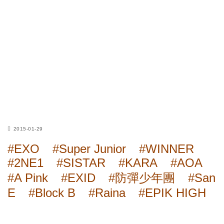
2015-01-29
#EXO
#Super Junior
#WINNER
#2NE1
#SISTAR
#KARA
#AOA
#A Pink
#EXID
#防彈少年團
#San
E
#Block B
#Raina
#EPIK HIGH