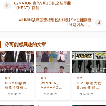
82MAJOR 宣佈9月1日以全新單曲
《HEAT》回歸
XIUMIN缺席頒獎禮引粉絲猜測 SM公開回應
「只是因為…」
你可能感興趣的文章
綜合
綜合
綜合
XIUMIN缺席
WINNER、
SBS 歌謠大戰
頒獎禮引粉絲
MAMAMOO
Super5 頒獎
猜測 SM公開
領Gaon‘年度
典禮影片總匯
2015-01-29
2015-01-29
2014-12-21
回應「只是因
新人獎’ 利特
(不斷更新)
為…」
表達思念
Rise、EunB