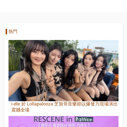
年團大爆冷門
熱門
i-dle 於 Lollapalooza 芝加哥音樂節以爆發力現場演出
震撼全場