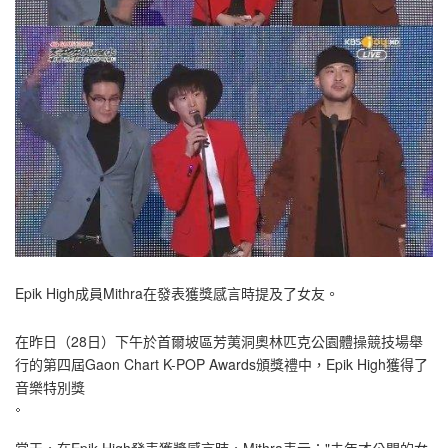
Epik High成員Mithra在發表獲獎感言時提及了女友。
在昨日（28日）下午於首爾坡區芳荑洞奧林匹克公園體操競技場舉
行的第四屆Gaon Chart K-POP Awards頒獎禮中，Epik High獲得了
音樂特別獎
當天，在Epik High發表獲獎感言時，Mithra表示："去年才公開的女