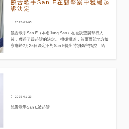
饒舌歌手San E在襲擊案中獲緩起
訴決定
2025-03-05
饒舌歌手San E（本名Jung San）在被調查襲擊行人
後，獲得了緩起訴的決定。 根據報道，首爾西部地方檢
察廳於2月25日決定不對San E提出特別傷害指控，給予
他緩起訴。 緩起訴意味著，儘管有足夠的證據起訴，
但...
2025-01-23
饒舌歌手San E被起訴