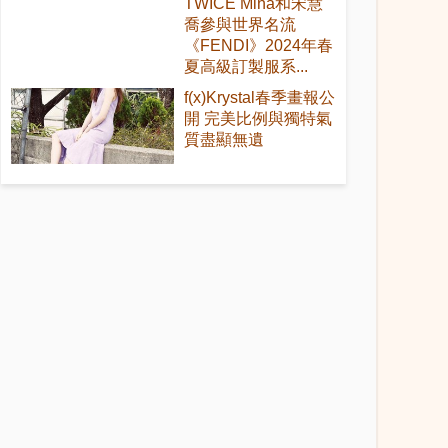
TWICE Mina和宋慧
喬參與世界名流
《FENDI》2024年春
夏高級訂製服系...
f(x)Krystal春季畫報公
開 完美比例與獨特氣
質盡顯無遺