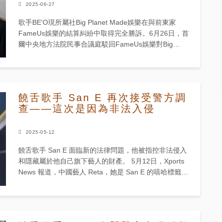
2025-06-27
歌手BE'O現所屬社Big Planet Made娛樂在與前東家
FameUs娛樂的結算糾紛中取得完全勝訴。6月26日，首
爾中央地方法院民事合議庭駁回FameUs娛樂對Big
Planet Made提起的所有結算金相關訴...
饒舌歌手 San E 再次接受警方調
查——這次是因為非法入侵
2025-05-12
饒舌歌手 San E 面臨新的法律問題，他被指控非法侵入
和隱藏屬於他自己旗下藝人的財產。 5月12日，Xports
News 報道，中國藝人 Reta，她是 San E 的嘻哈標籤
FameUs Entertainme...