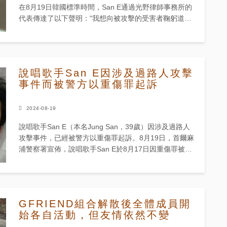
在8月19日韓國標準時間，San E通過光野律師事務所的
代表傳達了以下聲明："我想向被攻擊的受害者鞠躬道
歉。雖然我目前由於各種情況只能以書面形式傳達我的
道歉，但...
說唱歌手San E因涉及過路人攻擊
事件而被警方以重傷罪起訴
2024-08-19
說唱歌手San E（本名Jung San，39歲）因涉及過路人
攻擊事件，已經被警方以重傷罪起訴。8月19日，首爾麻
浦警察署宣佈，說唱歌手San E於8月17日因重傷罪被起
訴。Jung被指控在7月28日晚上8點30分左右，...
GFRIEND組合解散後全體成員開
始各自活動，但友情依然不變