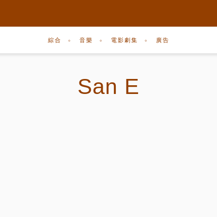
綜合
音樂
電影劇集
廣告
San E