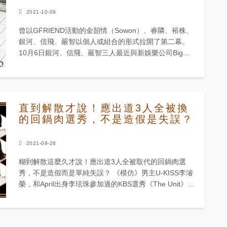
2021-10-09
曾以GFRIEND活動的金韶情（Sowon）、睿隣、裕株、
銀河、信飛、嚴智以個人或組合的形式拉開了第二幕。
10月6日銀河、信飛、嚴智三人最近與新娛樂公司Big
Planet Made簽訂了專屬合約。Big Planet...
直到解散才說！應出道3人全被換
的回鍋肉選秀，不是造假是失誤？
2021-09-26
糊到解散這麼久才說！應出道3人全被取代的回鍋肉選
秀，不是造假而是單純失誤？ 《模仿》男主U-KISS李濬
榮，和April出身李玹珠參加過的KBS選秀《The Unit》的
最終結果，因網路分數錯誤而改...