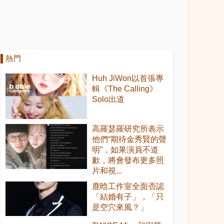
熱門
Huh JiWon以首張專
輯《The Calling》
Solo出道
高羅瑟羅研究所表示
他們“期待金秀賢的聲
明”，如果演員不道
歉，將會發布更多照
片和視...
鹿晗工作室全面否認
「結婚有子」，「只
是空穴來風？」