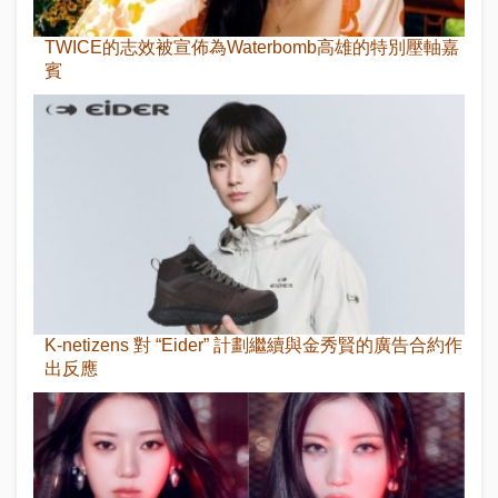
TWICE的志效被宣佈為Waterbomb高雄的特別壓軸嘉
賓
K-netizens 對 “Eider” 計劃繼續與金秀賢的廣告合約作
出反應