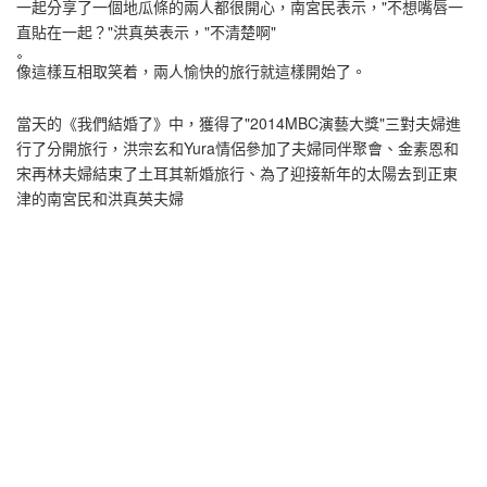
一起分享了一個地瓜條的兩人都很開心，南宮民表示，"不想嘴唇一
直貼在一起？"洪真英表示，"不清楚啊"
像這樣互相取笑着，兩人愉快的旅行就這樣開始了。
當天的《我們結婚了》中，獲得了"2014MBC演藝大獎"三對夫婦進
行了分開旅行，洪宗玄和Yura情侶參加了夫婦同伴聚會、金素恩和
宋再林夫婦結束了土耳其新婚旅行、為了迎接新年的太陽去到正東
津的南宮民和洪真英夫婦