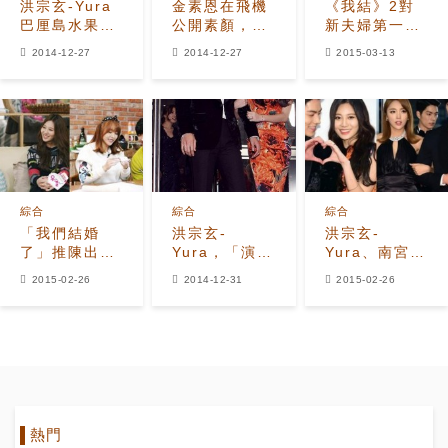
洪宗玄-Yura
金素恩在飛機
《我結》2對
巴厘島水果衝
公開素顏，引
新夫婦第一次
擊“襪子的味
宋再臨驚嘆！
見面感覺如
2014-12-27
2014-12-27
2015-03-13
道”
何？
綜合
綜合
綜合
「我們結婚
洪宗玄-
洪宗玄-
了」推陳出新
Yura，「演藝
Yura、南宮
除金素恩和宋
大賞」上演突
民-洪真英
2015-02-26
2014-12-31
2015-02-26
再臨外全部換
發kiss一幕..
已‘離婚’ 最
人
洪真英也被
終回3月7日播
「嚇了一跳」
出
熱門