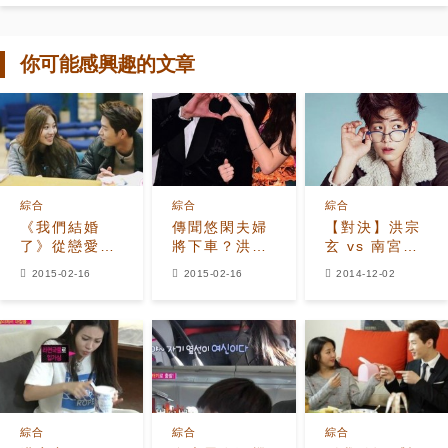
你可能感興趣的文章
綜合
綜合
綜合
《我們結婚
傳聞悠閑夫婦
【對決】洪宗
了》從戀愛說
將下車？洪宗
玄 vs 南宮民
到下車論...能
玄-Yura第一
vs 宋再臨
2015-02-16
2015-02-16
2014-12-02
否克服難關？
時刻回復
綜合
綜合
綜合