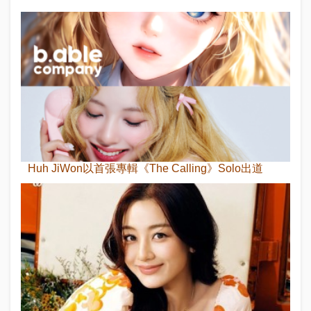
Huh JiWon以首張專輯《The Calling》Solo出道