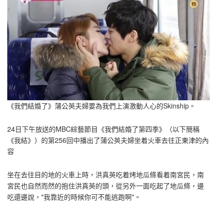
《我們結婚了》蒲公英夫婦要為我們上演激動人心的Skinship。
24日下午放送的MBC綜藝節目《我們結婚了第四季》（以下簡稱
《我結》）的第256回中播出了蒲公英夫婦坐着火車去往正東津的內
容
坐在去往目的地的火車上時，洪真英吃着烤地瓜條看着南宮民，南
宮民也自然而然的抱住洪真英的頭，從另外一面吃起了地瓜條，邊
吃還邊說，"我靠近的時候你可不能逃跑啊"。