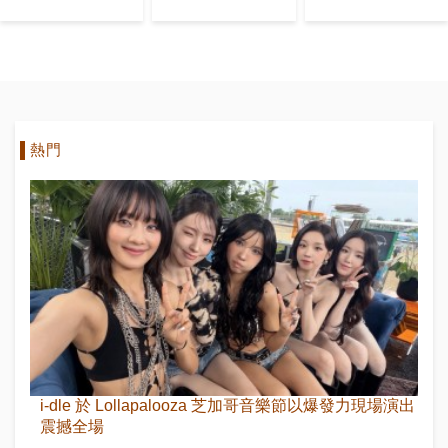
福！
歌嘅獨家作詞
人身份出道
熱門
i-dle 於 Lollapalooza 芝加哥音樂節以爆發力現場演出
震撼全場