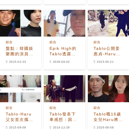
Haru
綜合
綜合
綜合
盤點：韓國娛
Epik High的
Tablo公開姜
樂圈的演員&
Tablo透露女
惠貞-Haru幸
歌手情侶們
兒Haru在準備
福日常 全黑造
2015-02-23
2026-06-02
2015-05-21
美國大學入學
型不愧是一家
期間協助翻譯
人
電影
綜合
綜合
綜合
Tablo-Haru
Tablo發表下
Tablo嘅16歲
父女首次攜手
車感想：因為
女兒Haru將以
出演MV？
大家感到很幸
RIIZE新主打
2015-08-09
2014-12-29
2026-06-08