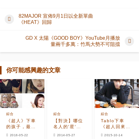
82MAJOR 宣佈9月1日以全新單曲
《HEAT》回歸
GD X 太陽《GOOD BOY》YouTube月播放
量兩千多萬：竹馬大勢不可阻擋
你可能感興趣的文章
綜合
綜合
綜合
《超人》下車
【對決】哪位
Tablo下車
的孩子，最近
名人的′星′寶
《超人回來
過得如何呢？
貝最可愛?
了》真正理由
2016-05-22
2014-05-27
2015-10-14
100%是因為