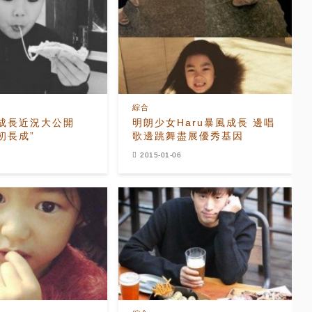
綜合
風成長近況大公開
明朗少女Haru暴風成長 邊唱
初長成”
歌邊跳舞盡展優秀基因
2015-01-06