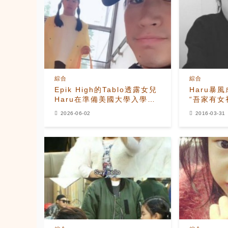
綜合
綜合
Epik High的Tablo透露女兒
Haru暴
Haru在準備美國大學入學期
“吾家有女
間協助翻譯電影
2026-06-02
2016-03-31