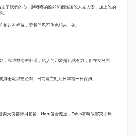
偷走了我們的心，胖嘟嘟的臉頰和個性讓他人見人愛，加上他的
侯。
他的吃相超有福氣，讓我們忍不住也想來一碗。
混血娃，秋成勳身材壯碩，給人的印象是孔武有力，但在女兒面
成員珊妮都被迷倒，日前還主動到日本當一日保姆。
臉蛋和音樂天份都拷貝爸爸。Haru偏食嚴重，Tablo有時候都束手無