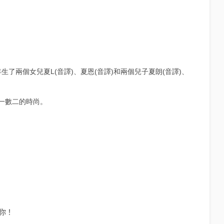
生了兩個女兒夏L(音譯)、夏恩(音譯)和兩個兒子夏朗(音譯)、
一數二的時尚。
)你！