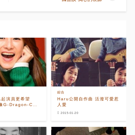
綜合
比起演員更希望
Haru公開自作曲 活潑可愛惹
像G-Dragon-CL
人愛
樂家
2015-01-20