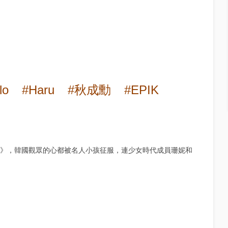
lo
#Haru
#秋成勳
#EPIK
 》
，韓國觀眾的心都被名人小孩征服，連少女時代成員珊妮和