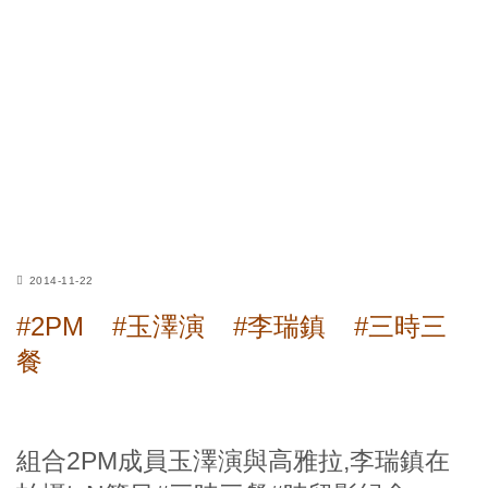
2014-11-22
#2PM
#玉澤演
#李瑞鎮
#三時三
餐
組合2PM成員玉澤演與高雅拉,李瑞鎮在