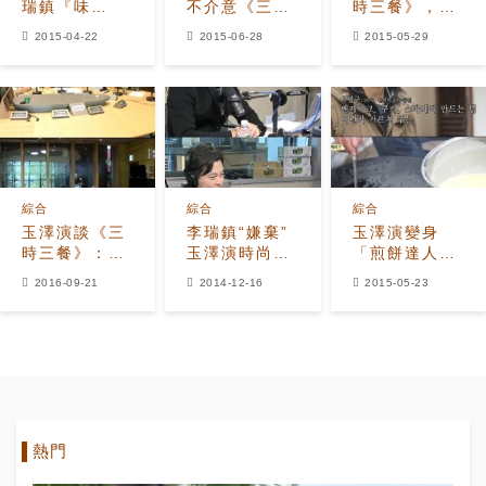
瑞鎮『味
不介意《三時
時三餐》，
盲』 喜歡下
三餐》愛情
「農村小伙裝
2015-04-22
2015-06-28
2015-05-29
田勝過料理
線 想找2PM
扮很自然！」
幫忙拔雜草
綜合
綜合
綜合
玉澤演談《三
李瑞鎮“嫌棄”
玉澤演變身
時三餐》：李
玉澤演時尚品
「煎餅達人」
瑞鎮的最佳搭
味是完全放棄
李瑞鎮「好吃
2016-09-21
2014-12-16
2015-05-23
檔仍是我
時尚感的人？
得令人驚
訝！」
熱門