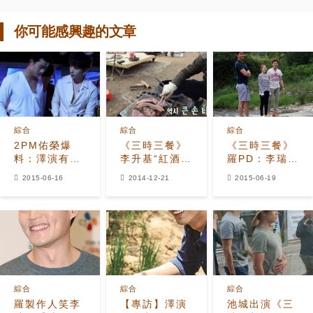
你可能感興趣的文章
綜合
綜合
綜合
2PM佑榮爆
《三時三餐》
《三時三餐》
料：澤演有
李升基“紅酒
羅PD：李瑞
了‘三時三
+大醬+五花
鎮、玉澤演、
2015-06-16
2014-12-21
2015-06-19
餐’新習慣！
肉”，味道竟
寶兒接二連三
然...
犯下失誤
綜合
綜合
綜合
羅製作人笑李
【專訪】澤演
池城出演《三