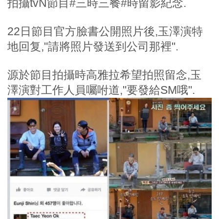
拍攝tvN節目#三時三餐#時留影紀念.
22日節目官方臉書公開照片後,玉澤演特
地回复,"請將照片發送到公司那裡".
源於節目拍攝時高雅拉希望拍照留念,玉
澤演對工作人員囑咐道,"要發給SM哦".