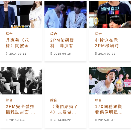
綜合
綜合
綜合
具惠善《花
2PM佑榮爆
朴軫泳在意
樣》閨蜜金素
料：澤演有
2PM機場時
恩要出′嫁′
了‘三時三
尚 澤演、佑
2014-09-11
2015-06-16
2014-09-27
情定大４歲演
餐’新習慣！
榮放棄時裝挨
員宋再臨
罵
綜合
綜合
綜合
2PM完全體拍
《我們結婚了
170國粉絲觀
攝雜誌封面 談
4》夫婦做客
看偶像明星智
夢想中的愛情
《Radio
能手機直播
2015-04-20
2014-03-22
2015-08-15
Star》