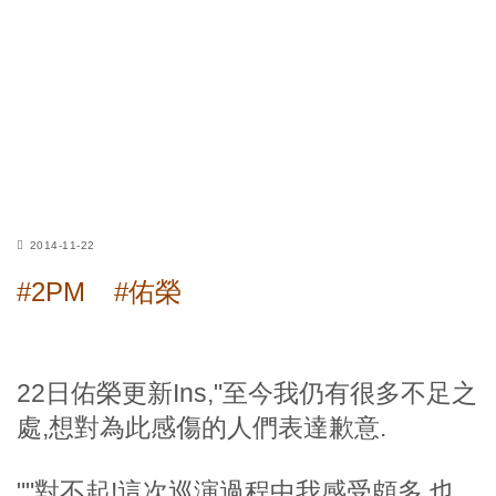
2014-11-22
#2PM
#佑榮
22日佑榮更新Ins,"至今我仍有很多不足之
處,想對為此感傷的人們表達歉意.
""對不起!這次巡演過程中我感受頗多,也