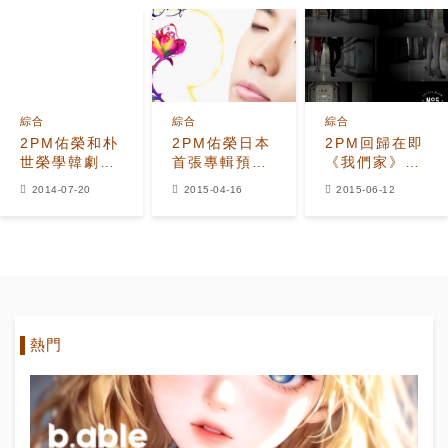
綜合
綜合
綜合
2PM佑榮和朴
2PM佑榮日本
2PM回歸在即
世榮學韓劇耍
首張專輯預售
《我們家》預
浪漫 一起用
超越想象的火
告片曝光，奇
2014-07-20
2015-04-16
2015-06-12
腳洗被子
爆人氣
妙氛圍刺激無
線想象力！
熱門