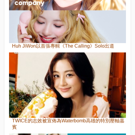
Huh JiWon以首張專輯《The Calling》Solo出道
TWICE的志效被宣佈為Waterbomb高雄的特別壓軸嘉
賓