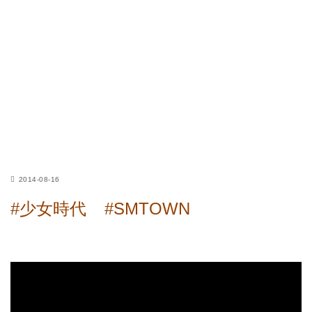
2014-08-16
#少女時代
#SMTOWN