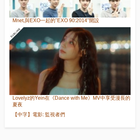
Mnet,與EXO一起的"EXO 90:2014"開設
Lovelyz的Yein在《Dance with Me》MV中享受漫長的
夏夜
【中字】電影: 監視者們