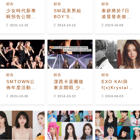
綜合
綜合
綜合
少女時代新專
SM花美男組
泰妍將於7日
輯預告公開，
BOY′S
凌晨發表個人
粉絲：5個人
DAY SUHO
專輯
2021-12-16
2014-10-13
2015-10-06
一起走花路吧
自誇美貌第一
綜合
綜合
綜合
SMTOWN公
潔西卡退團後
EXO KAI與
佈年度活動的
東京開唱 少女
f(x)Krystal戀
日程安排，裡
時代受訪露甜
愛早有端倪 8
2021-10-30
2014-10-13
2016-04-03
面卻沒有EXO
美笑容
年前早已默認
和少女時代？
彼此？