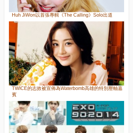
Huh JiWon以首張專輯《The Calling》Solo出道
TWICE的志效被宣佈為Waterbomb高雄的特別壓軸嘉
賓