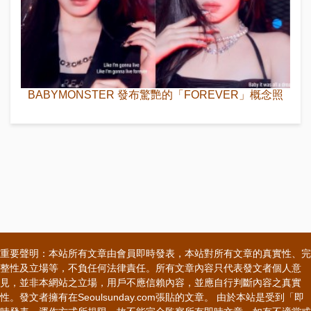
BABYMONSTER 發布驚艷的「FOREVER」概念照
重要聲明：本站所有文章由會員即時發表，本站對所有文章的真實性、完
整性及立場等，不負任何法律責任。所有文章內容只代表發文者個人意
見，並非本網站之立場，用戶不應信賴內容，並應自行判斷內容之真實
性。發文者擁有在Seoulsunday.com張貼的文章。 由於本站是受到「即