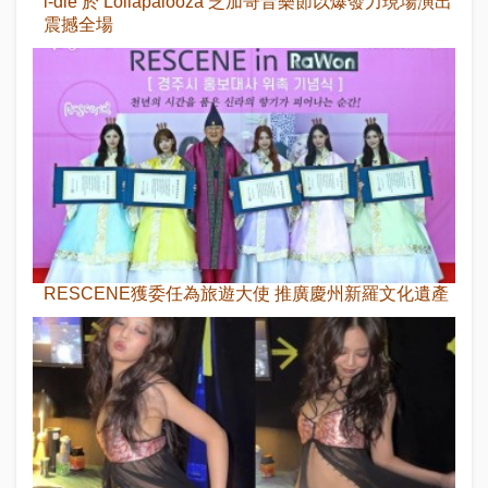
i-dle 於 Lollapalooza 芝加哥音樂節以爆發力現場演出
震撼全場
RESCENE獲委任為旅遊大使 推廣慶州新羅文化遺產