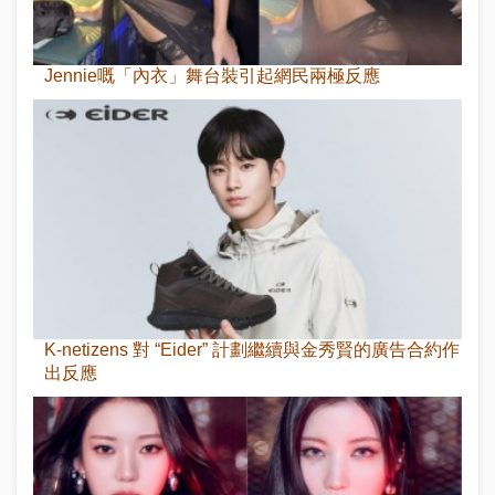
Jennie嘅「內衣」舞台裝引起網民兩極反應
K-netizens 對 “Eider” 計劃繼續與金秀賢的廣告合約作
出反應