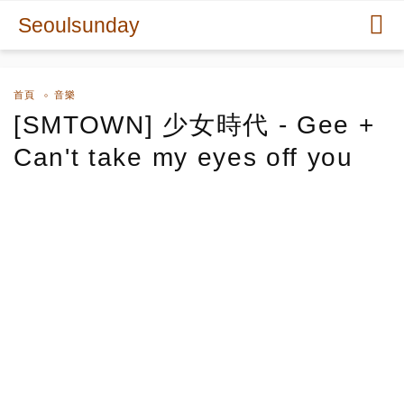
Seoulsunday
首頁
音樂
[SMTOWN] 少女時代 - Gee +
Can't take my eyes off you