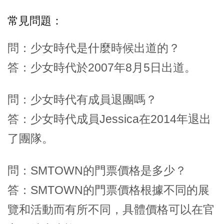
常見問題：
問：少女時代是什麼時候出道的？
答：少女時代於2007年8月5日出道。
問：少女時代有成員退團嗎？
答：少女時代成員Jessica在2014年退出
了團隊。
問：SMTOWN的門票價格是多少？
答：SMTOWN的門票價格根據不同的展
覽和活動而有所不同，具體價格可以在官