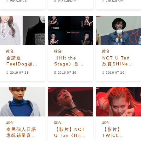
2015-05-16
2016-09-22
2016-07-23
文課的理由
屬珉豪泰民
分方式
是？
綜合
綜合
綜合
金請夏
《Hit the
NCT U Ten
FeelDog加盟
Stage》首播
欣賞SHINee
《Hit The
倒數1天 孝
泰民 因
2016-07-23
2016-07-26
2016-07-26
Stage》 預計
淵、泰民、
SJ《Sorry,
8月10日播出
Hoya介紹看
Sorry》立志
點
當歌手
綜合
綜合
綜合
泰民個人日語
【影片】NCT
【影片】
專輯銷量喜人
U Ten《Hit
TWICE