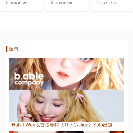
居公信榜日銷
the Stage》
Momo《Hit
2016-07-28
2016-07-28
2016-07-28
售​​榜第三
秀極柔軟筋骨
the Stage》
化身吸血鬼制
霸全場！
熱門
Huh JiWon以首張專輯《The Calling》Solo出道