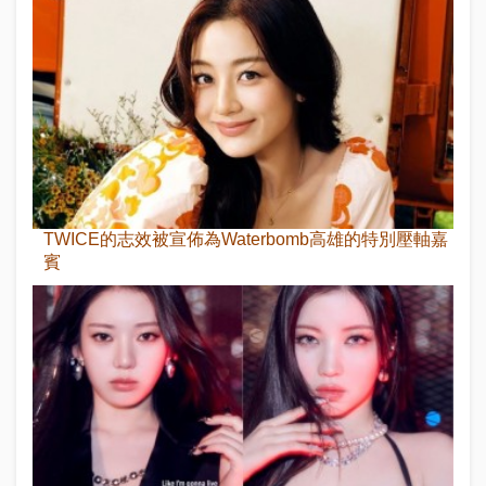
TWICE的志效被宣佈為Waterbomb高雄的特別壓軸嘉
賓