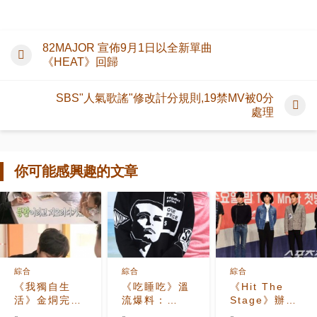
82MAJOR 宣佈9月1日以全新單曲
《HEAT》回歸
SBS"人氣歌謠"修改計分規則,19禁MV被0分
處理
你可能感興趣的文章
綜合
綜合
綜合
《我獨自生
《吃睡吃》溫
《Hit The
活》金烔完言
流爆料：
Stage》辦發
及泰民 去上中
SHINee吃貨
表會 PD談評